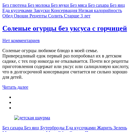
Без глютена
Без молока
Без муки
Без мяса
Без сахара
Без яиц
Еда кусочками
Закуски
Консервация
Низкая калорийность
Обед
Овощи
Рецепты
Солить
Старше 3 лет
Соленые огурцы без уксуса с горчицей
Нет комментариев
Соленые огурцы любимое блюдо в моей семье.
Привередливый едок первый раз попробовал их в детском
садике, с тех пор никогда не отказывается. Почти все рецепты
приготовления содержат или уксус или салициловую кислоту,
что в долгосрочной консервации считается не сильно хорошо
для детей.
Читать далее
Без сахара
Без яиц
Бутерброды
Еда кусочками
Жарить
Зелень