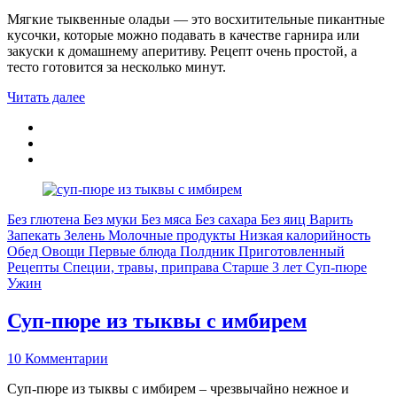
Мягкие тыквенные оладьи — это восхитительные пикантные
кусочки, которые можно подавать в качестве гарнира или
закуски к домашнему аперитиву. Рецепт очень простой, а
тесто готовится за несколько минут.
Читать далее
Без глютена
Без муки
Без мяса
Без сахара
Без яиц
Варить
Запекать
Зелень
Молочные продукты
Низкая калорийность
Обед
Овощи
Первые блюда
Полдник
Приготовленный
Рецепты
Специи, травы, приправа
Старше 3 лет
Суп-пюре
Ужин
Суп-пюре из тыквы с имбирем
10 Комментарии
Суп-пюре из тыквы с имбирем – чрезвычайно нежное и