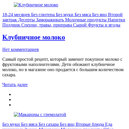
18-24 месяцев
Без глютена
Без муки
Без мяса
Без яиц
Второй
завтрак
Десерты
Замораживать
Молочные продукты
Напитки
Полдник
Специи, травы, приправа
Сырой
Фрукты и ягоды
Клубничное молоко
Нет комментариев
Самый простой рецепт, который заменит покупное молоко с
фруктовыми наполнителями. Дети обожают клубничное
молоко, но в магазине оно продается с большим количеством
сахара.
Читать далее
Без муки
Без мяса
Без сахара
Без яиц
Вторые блюда
Еда