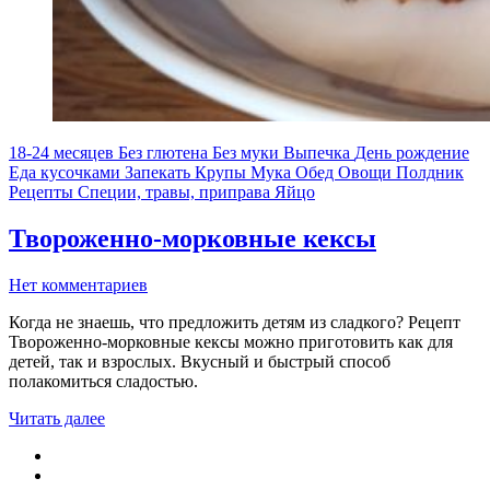
18-24 месяцев
Без глютена
Без муки
Выпечка
День рождение
Еда кусочками
Запекать
Крупы
Мука
Обед
Овощи
Полдник
Рецепты
Специи, травы, приправа
Яйцо
Твороженно-морковные кексы
Нет комментариев
Когда не знаешь, что предложить детям из сладкого? Рецепт
Твороженно-морковные кексы можно приготовить как для
детей, так и взрослых. Вкусный и быстрый способ
полакомиться сладостью.
Читать далее