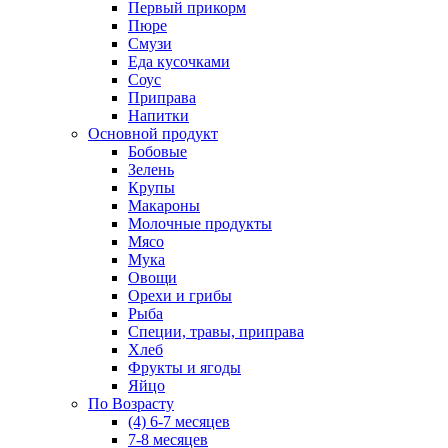
Первый прикорм
Пюре
Смузи
Еда кусочками
Соус
Приправа
Напитки
Основной продукт
Бобовые
Зелень
Крупы
Макароны
Молочные продукты
Мясо
Мука
Овощи
Орехи и грибы
Рыба
Специи, травы, приправа
Хлеб
Фрукты и ягоды
Яйцо
По Возрасту
(4) 6-7 месяцев
7-8 месяцев