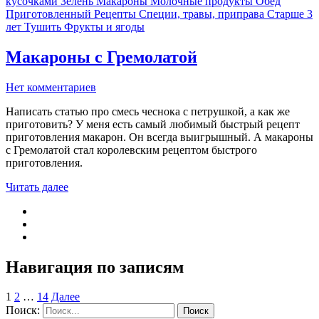
кусочками
Зелень
Макароны
Молочные продукты
Обед
Приготовленный
Рецепты
Специи, травы, приправа
Старше 3
лет
Тушить
Фрукты и ягоды
Макароны с Гремолатой
Нет комментариев
Написать статью про смесь чеснока с петрушкой, а как же
приготовить? У меня есть самый любимый быстрый рецепт
приготовления макарон. Он всегда выигрышный. А макароны
с Гремолатой стал королевским рецептом быстрого
приготовления.
Читать далее
Навигация по записям
1
2
…
14
Далее
Поиск: