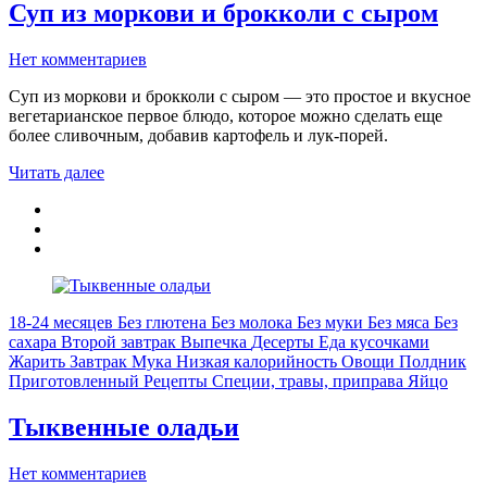
Суп из моркови и брокколи с сыром
Нет комментариев
Суп из моркови и брокколи с сыром — это простое и вкусное
вегетарианское первое блюдо, которое можно сделать еще
более сливочным, добавив картофель и лук-порей.
Читать далее
18-24 месяцев
Без глютена
Без молока
Без муки
Без мяса
Без
сахара
Второй завтрак
Выпечка
Десерты
Еда кусочками
Жарить
Завтрак
Мука
Низкая калорийность
Овощи
Полдник
Приготовленный
Рецепты
Специи, травы, приправа
Яйцо
Тыквенные оладьи
Нет комментариев