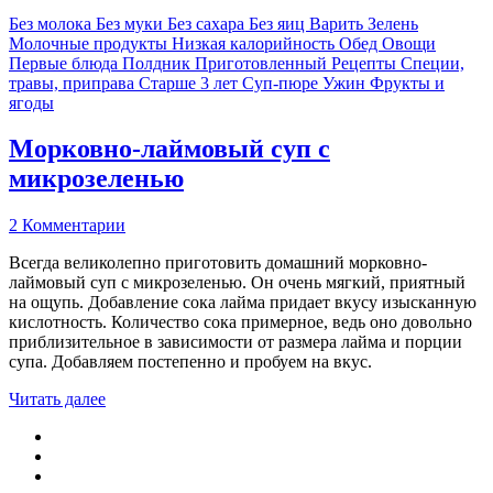
Без молока
Без муки
Без сахара
Без яиц
Варить
Зелень
Молочные продукты
Низкая калорийность
Обед
Овощи
Первые блюда
Полдник
Приготовленный
Рецепты
Специи,
травы, приправа
Старше 3 лет
Суп-пюре
Ужин
Фрукты и
ягоды
Морковно-лаймовый суп с
микрозеленью
2 Комментарии
Всегда великолепно приготовить домашний морковно-
лаймовый суп с микрозеленью. Он очень мягкий, приятный
на ощупь. Добавление сока лайма придает вкусу изысканную
кислотность. Количество сока примерное, ведь оно довольно
приблизительное в зависимости от размера лайма и порции
супа. Добавляем постепенно и пробуем на вкус.
Читать далее