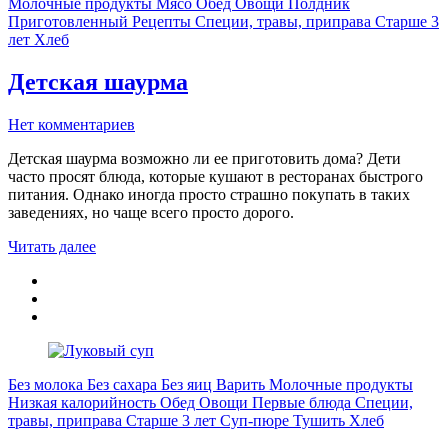
Молочные продукты
Мясо
Обед
Овощи
Полдник
Приготовленный
Рецепты
Специи, травы, приправа
Старше 3
лет
Хлеб
Детская шаурма
Нет комментариев
Детская шаурма возможно ли ее приготовить дома? Дети
часто просят блюда, которые кушают в ресторанах быстрого
питания. Однако иногда просто страшно покупать в таких
заведениях, но чаще всего просто дорого.
Читать далее
Без молока
Без сахара
Без яиц
Варить
Молочные продукты
Низкая калорийность
Обед
Овощи
Первые блюда
Специи,
травы, приправа
Старше 3 лет
Суп-пюре
Тушить
Хлеб