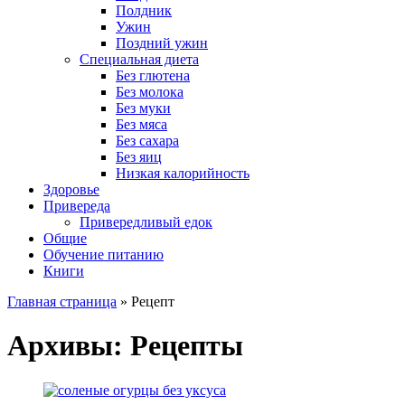
Полдник
Ужин
Поздний ужин
Специальная диета
Без глютена
Без молока
Без муки
Без мяса
Без сахара
Без яиц
Низкая калорийность
Здоровье
Привереда
Привередливый едок
Общие
Обучение питанию
Книги
Главная страница
»
Рецепт
Архивы:
Рецепты