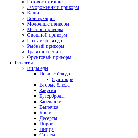
Готовое питание
Замороженный прикорм
Каши
Консервация
Молочные прикорм
Мясной прикорм
Овощной прикорм
Пальчиковая еда
Рыбный прикорм
Травы и специи
Фруктовый прикорм
Рецепты
Виды еды
Первые блюда
Суп-пюре
Вторые блюда
Закуски
Бутерброды
Запеканки
Выпечка
Каши
Десерты
Пирог
Пицца
Салаты