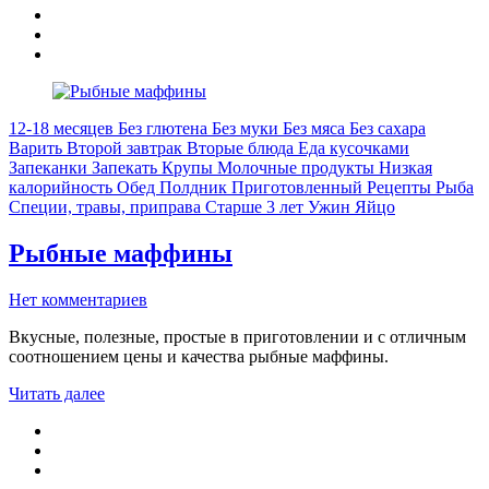
12-18 месяцев
Без глютена
Без муки
Без мяса
Без сахара
Варить
Второй завтрак
Вторые блюда
Еда кусочками
Запеканки
Запекать
Крупы
Молочные продукты
Низкая
калорийность
Обед
Полдник
Приготовленный
Рецепты
Рыба
Специи, травы, приправа
Старше 3 лет
Ужин
Яйцо
Рыбные маффины
Нет комментариев
Вкусные, полезные, простые в приготовлении и с отличным
соотношением цены и качества рыбные маффины.
Читать далее