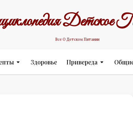
циклопедия Детское П
Все О Детском Питании
епты
Здоровье
Привереда
Общи