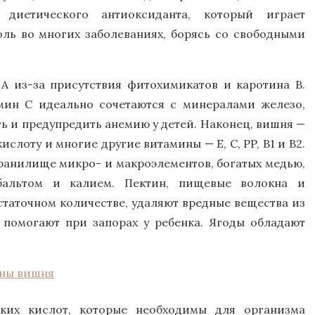
 диетического антиоксиданта, который играет
ль во многих заболеваниях, борясь со свободными
 А из-за присутствия фитохимикатов и каротина В.
мин С идеально сочетаются с минералами железо,
ить и предупредить анемию у детей. Наконец, вишня —
слоту и многие другие витамины — E, C, PP, B1 и B2.
хранилище микро- и макроэлементов, богатых медью,
бальтом и калием. Пектин, пищевые волокна и
таточном количестве, удаляют вредные вещества из
 помогают при запорах у ребенка. Ягоды обладают
ких кислот, которые необходимы для организма