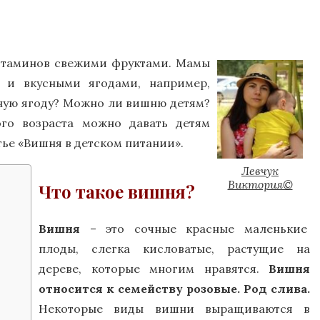
витаминов свежими фруктами. Мамы
 и вкусными ягодами, например,
зную ягоду? Можно ли вишню детям?
го возраста можно давать детям
тье «Вишня в детском питании».
Левчук
Виктория©
Что такое вишня?
Вишня
– это сочные красные маленькие
плоды, слегка кисловатые, растущие на
дереве, которые многим нравятся.
Вишня
относится к семейству розовые. Род слива.
Некоторые виды вишни выращиваются в