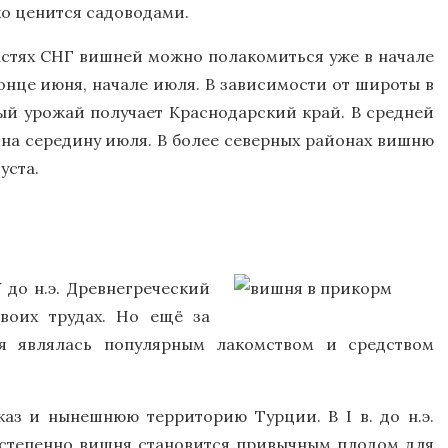
о ценится садоводами.
астях СНГ вишней можно полакомиться уже в начале
онце июня, начале июля. В зависимости от широты в
ый урожай получает Краснодарский край. В средней
на середину июля. В более северных районах вишню
уста.
 до н.э. Древнегреческий
воих трудах. Но ещё за
я являлась популярным лакомством и средством
аз и нынешнюю территорию Турции. В I в. до н.э.
остепенно вишня становится привычным плодом для