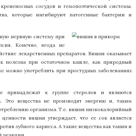
, кровеносных сосудов и гемопоэтической системы.
ва, которые ингибируют патогенные бактерии и
ную нервную систему при
псия. Конечно, ягода не
йствие лекарственных препаратов. Вишня оказывает
ак полезна при остаточном кашле, как природный
же можно употреблять при простудных заболеваниях
ые принадлежат к группе стеролов и являются
а. Это вещества не производят энергию и, таким
отреблению организма. Т.е. вишня низкокалорийный
 ценности вишни утверждает, что ее сок является
тив зубного кариеса. А такие вещества как танин и
й реакции.