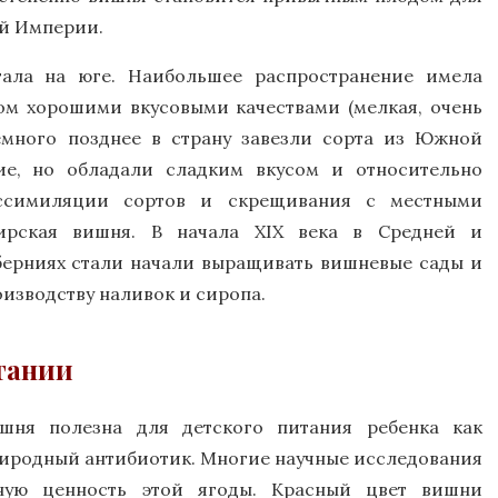
й Империи.
ала на юге. Наибольшее распространение имела
ом хорошими вкусовыми качествами (мелкая, очень
емного позднее в страну завезли сорта из Южной
е, но обладали сладким вкусом и относительно
ассимиляции сортов и скрещивания с местными
ирская вишня. В начала XIX века в Средней и
берниях стали начали выращивать вишневые сады и
изводству наливок и сиропа.
тании
шня полезна для детского питания ребенка как
иродный антибиотик. Многие научные исследования
ную ценность этой ягоды. Красный цвет вишни