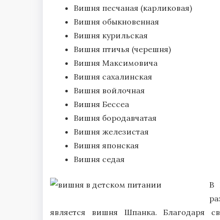
Вишня песчаная (карликовая)
Вишня обыкновенная
Вишня курильская
Вишня птичья (черешня)
Вишня Максимовича
Вишня сахалинская
Вишня войлочная
Вишня Бессеа
Вишня бородавчатая
Вишня железистая
Вишня японская
Вишня седая
В 
ра
является вишня Шпанка. Благодаря с