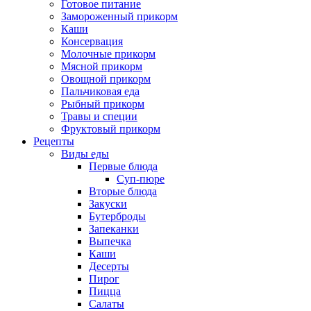
Готовое питание
Замороженный прикорм
Каши
Консервация
Молочные прикорм
Мясной прикорм
Овощной прикорм
Пальчиковая еда
Рыбный прикорм
Травы и специи
Фруктовый прикорм
Рецепты
Виды еды
Первые блюда
Суп-пюре
Вторые блюда
Закуски
Бутерброды
Запеканки
Выпечка
Каши
Десерты
Пирог
Пицца
Салаты