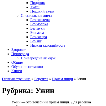
Полдник
Ужин
Поздний ужин
Специальная диета
Без глютена
Без молока
Без муки
Без мяса
Без сахара
Без яиц
Низкая калорийность
Здоровье
Привереда
Привередливый едок
Общие
Обучение питанию
Книги
Главная страница
»
Рецепты
»
Прием пищи
»
Ужин
Рубрика:
Ужин
Ужин — это вечерний прием пищи. Для ребенка