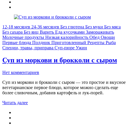
12-18 месяцев
24-36 месяцев
Без глютена
Без муки
Без мяса
Без сахара
Без яиц
Варить
Еда кусочками
Замораживать
Молочные продукты
Низкая калорийность
Обед
Овощи
Первые блюда
Полдник
Приготовленный
Рецепты
Рыба
Специи, травы, приправа
Суп-пюре
Ужин
Суп из моркови и брокколи с сыром
Нет комментариев
Суп из моркови и брокколи с сыром — это простое и вкусное
вегетарианское первое блюдо, которое можно сделать еще
более сливочным, добавив картофель и лук-порей.
Читать далее