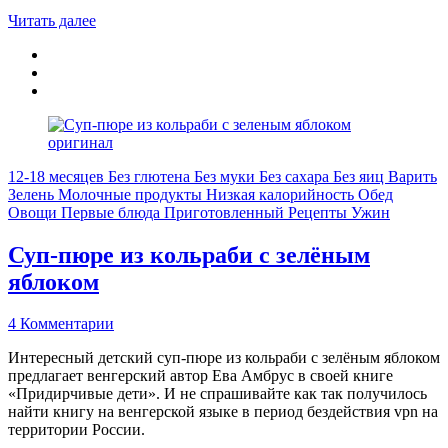
Читать далее
12-18 месяцев
Без глютена
Без муки
Без сахара
Без яиц
Варить
Зелень
Молочные продукты
Низкая калорийность
Обед
Овощи
Первые блюда
Приготовленный
Рецепты
Ужин
Суп-пюре из кольраби с зелёным
яблоком
4 Комментарии
Интересный детский суп-пюре из кольраби с зелёным яблоком
предлагает венгерский автор Ева Амбрус в своей книге
«Придирчивые дети». И не спрашивайте как так получилось
найти книгу на венгерской языке в период бездействия vpn на
территории России.