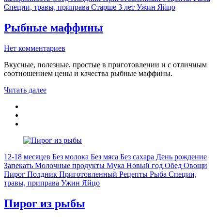
Специи, травы, приправа
Старше 3 лет
Ужин
Яйцо
Рыбные маффины
Нет комментариев
Вкусные, полезные, простые в приготовлении и с отличным
соотношением цены и качества рыбные маффины.
Читать далее
12-18 месяцев
Без молока
Без мяса
Без сахара
День рождение
Запекать
Молочные продукты
Мука
Новый год
Обед
Овощи
Пирог
Полдник
Приготовленный
Рецепты
Рыба
Специи,
травы, приправа
Ужин
Яйцо
Пирог из рыбы