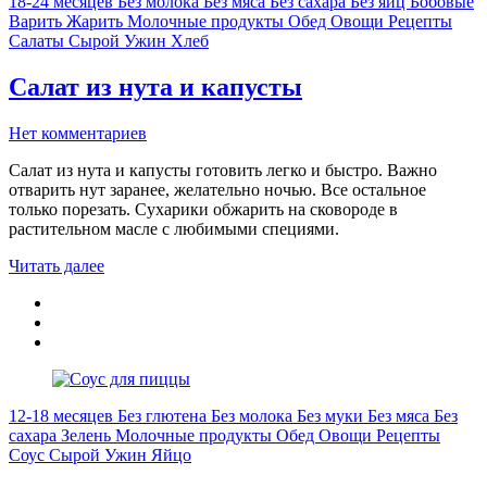
18-24 месяцев
Без молока
Без мяса
Без сахара
Без яиц
Бобовые
Варить
Жарить
Молочные продукты
Обед
Овощи
Рецепты
Салаты
Сырой
Ужин
Хлеб
Салат из нута и капусты
Нет комментариев
Салат из нута и капусты готовить легко и быстро. Важно
отварить нут заранее, желательно ночью. Все остальное
только порезать. Сухарики обжарить на сковороде в
растительном масле с любимыми специями.
Читать далее
12-18 месяцев
Без глютена
Без молока
Без муки
Без мяса
Без
сахара
Зелень
Молочные продукты
Обед
Овощи
Рецепты
Соус
Сырой
Ужин
Яйцо