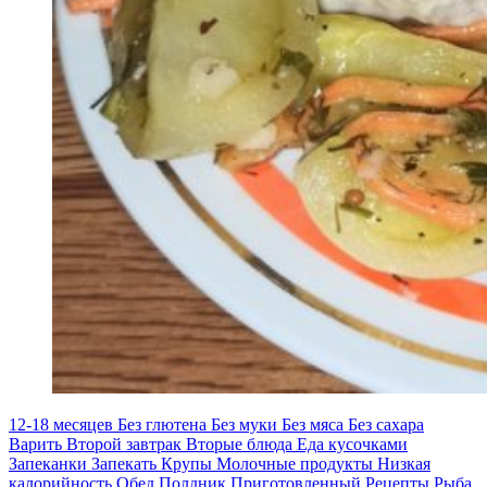
12-18 месяцев
Без глютена
Без муки
Без мяса
Без сахара
Варить
Второй завтрак
Вторые блюда
Еда кусочками
Запеканки
Запекать
Крупы
Молочные продукты
Низкая
калорийность
Обед
Полдник
Приготовленный
Рецепты
Рыба