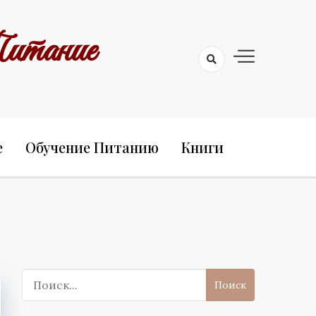
итание
е
Обучение Питанию
Книги
Поиск: