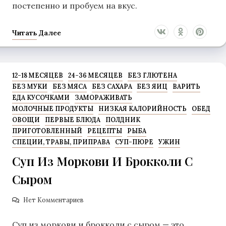
постепенно и пробуем на вкус.
Читать Далее
12-18 МЕСЯЦЕВ
24-36 МЕСЯЦЕВ
БЕЗ ГЛЮТЕНА
БЕЗ МУКИ
БЕЗ МЯСА
БЕЗ САХАРА
БЕЗ ЯИЦ
ВАРИТЬ
ЕДА КУСОЧКАМИ
ЗАМОРАЖИВАТЬ
МОЛОЧНЫЕ ПРОДУКТЫ
НИЗКАЯ КАЛОРИЙНОСТЬ
ОБЕД
ОВОЩИ
ПЕРВЫЕ БЛЮДА
ПОЛДНИК
ПРИГОТОВЛЕННЫЙ
РЕЦЕПТЫ
РЫБА
СПЕЦИИ, ТРАВЫ, ПРИПРАВА
СУП-ПЮРЕ
УЖИН
Суп Из Моркови И Брокколи С
Сыром
Нет Комментариев
Суп из моркови и брокколи с сыром — это