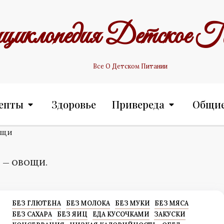
циклопедия Детское П
Все О Детском Питании
епты
Здоровье
Привереда
Общи
ощи
 — ОВОЩИ.
БЕЗ ГЛЮТЕНА
БЕЗ МОЛОКА
БЕЗ МУКИ
БЕЗ МЯСА
БЕЗ САХАРА
БЕЗ ЯИЦ
ЕДА КУСОЧКАМИ
ЗАКУСКИ