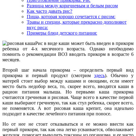
Приготовление прикорма: Рис
Разница между коричневым и белым рисом
Как часто давать рис?
Пища, которая хорошо сочетается с рисом:
Травы и специи, которые прекрасно дополняют
вкус риса:
Примеры блюд детского питания:
Рис в виде каши может быть введен в прикорм
ребенка от 4-х месячного возраста. Однако необходимо
помнить о рекомендации ВОЗ вводить прикорм в возрасте 6
месяцев.
Второй шаг начала прикорма – определить первый вид
прикорма и первый продукт (смотрим
здесь
). Обычно у
матерей стоит выбор между кашами и овощами, если имеет
место быть недобор веса, то, скорее всего, вводятся каши в
рацион питания малыша. Но первыми каша прикорма
считаются гречневая и рисовая. Чаще всего в качестве первой
каши выбирают гречневую, так как стул ребенка, скорее всего,
не поменяется. А вот рисовая каша крепит, она идеально
подходит в качестве лечебного питания при поносе.
Но от нее не стоит отказываться и ее можно ввести как
первый прикорм, так как она легко усваивается, обволакивает
желудок, помогает выводить токсины из организма, и ее часто