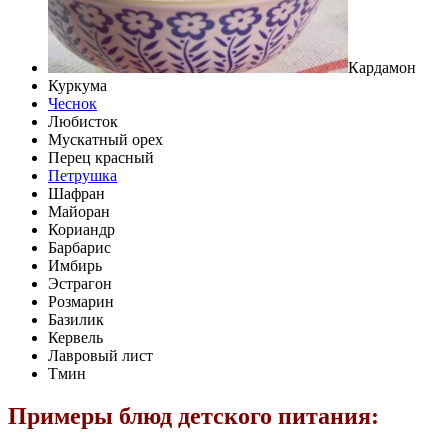
Кардамон
Куркума
Чеснок
Любисток
Мускатный орех
Перец красный
Петрушка
Шафран
Майоран
Кориандр
Барбарис
Имбирь
Эстрагон
Розмарин
Базилик
Кервель
Лавровый лист
Тмин
Примеры блюд детского питания: