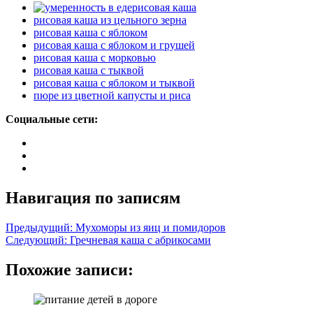
рисовая каша
рисовая каша из цельного зерна
рисовая каша с яблоком
рисовая каша с яблоком и грушей
рисовая каша с морковью
рисовая каша с тыквой
рисовая каша с яблоком и тыквой
пюре из цветной капусты и риса
Социальные сети:
Навигация по записям
Предыдущий:
Мухоморы из яиц и помидоров
Следующий:
Гречневая каша с абрикосами
Похожие записи: