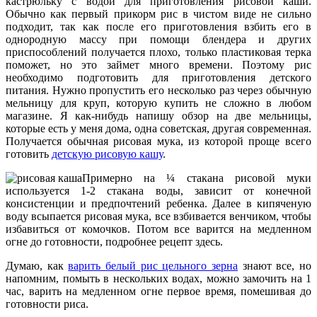
кастрюльку с водой для приготовления рисовой каши.
Обычно как первый прикорм рис в чистом виде не сильно
подходит, так как после его приготовления взбить его в
однородную массу при помощи блендера и других
приспособлений получается плохо, только пластиковая терка
поможет, но это займет много времени. Поэтому рис
необходимо подготовить для приготовления детского
питания. Нужно пропустить его несколько раз через обычную
мельницу для круп, которую купить не сложно в любом
магазине. Я как-нибудь напишу обзор на две мельницы,
которые есть у меня дома, одна советская, другая современная.
Получается обычная рисовая мука, из которой проще всего
готовить
детскую рисовую кашу
.
Примерно на ¼ стакана рисовой муки
используется 1-2 стакана воды, зависит от конечной
консистенции и предпочтений ребенка. Далее в кипяченую
воду всыпается рисовая мука, все взбивается венчиком, чтобы
избавиться от комочков. Потом все варится на медленном
огне до готовности, подробнее рецепт здесь.
Думаю, как
варить белый рис цельного зерна
знают все, но
напомним, помыть в нескольких водах, можно замочить на 1
час, варить на медленном огне первое время, помешивая до
готовности риса.