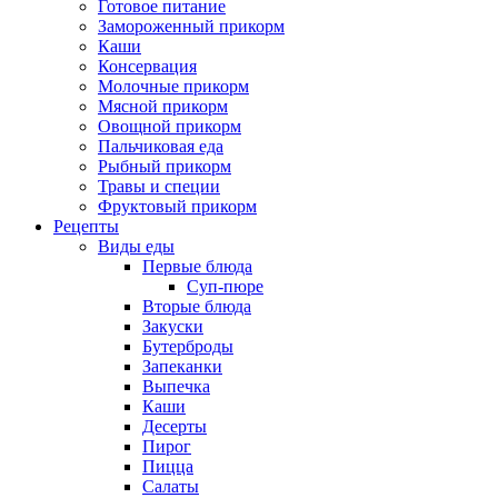
Готовое питание
Замороженный прикорм
Каши
Консервация
Молочные прикорм
Мясной прикорм
Овощной прикорм
Пальчиковая еда
Рыбный прикорм
Травы и специи
Фруктовый прикорм
Рецепты
Виды еды
Первые блюда
Суп-пюре
Вторые блюда
Закуски
Бутерброды
Запеканки
Выпечка
Каши
Десерты
Пирог
Пицца
Салаты