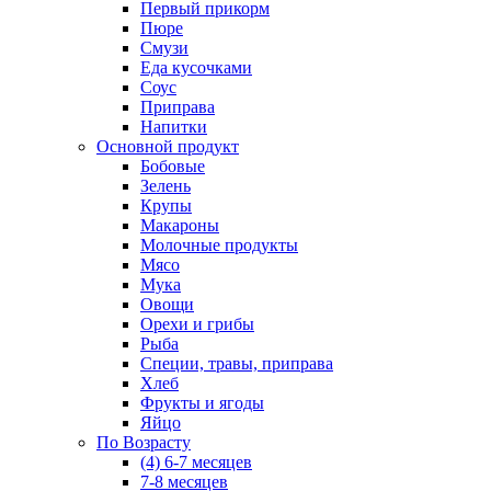
Первый прикорм
Пюре
Смузи
Еда кусочками
Соус
Приправа
Напитки
Основной продукт
Бобовые
Зелень
Крупы
Макароны
Молочные продукты
Мясо
Мука
Овощи
Орехи и грибы
Рыба
Специи, травы, приправа
Хлеб
Фрукты и ягоды
Яйцо
По Возрасту
(4) 6-7 месяцев
7-8 месяцев