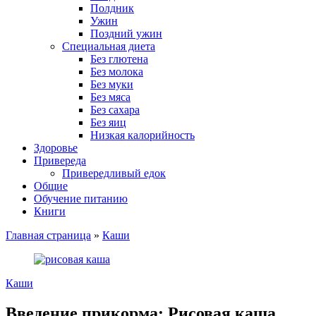
Полдник
Ужин
Поздний ужин
Специальная диета
Без глютена
Без молока
Без муки
Без мяса
Без сахара
Без яиц
Низкая калорийность
Здоровье
Привереда
Привередливый едок
Общие
Обучение питанию
Книги
Главная страница
»
Каши
Каши
Введение прикорма: Рисовая каша