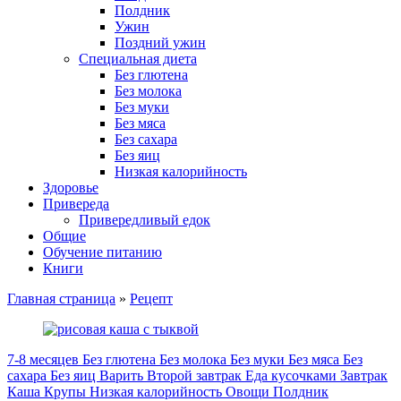
Полдник
Ужин
Поздний ужин
Специальная диета
Без глютена
Без молока
Без муки
Без мяса
Без сахара
Без яиц
Низкая калорийность
Здоровье
Привереда
Привередливый едок
Общие
Обучение питанию
Книги
Главная страница
»
Рецепт
7-8 месяцев
Без глютена
Без молока
Без муки
Без мяса
Без
сахара
Без яиц
Варить
Второй завтрак
Еда кусочками
Завтрак
Каша
Крупы
Низкая калорийность
Овощи
Полдник