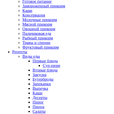
Готовое питание
Замороженный прикорм
Каши
Консервация
Молочные прикорм
Мясной прикорм
Овощной прикорм
Пальчиковая еда
Рыбный прикорм
Травы и специи
Фруктовый прикорм
Рецепты
Виды еды
Первые блюда
Суп-пюре
Вторые блюда
Закуски
Бутерброды
Запеканки
Выпечка
Каши
Десерты
Пирог
Пицца
Салаты