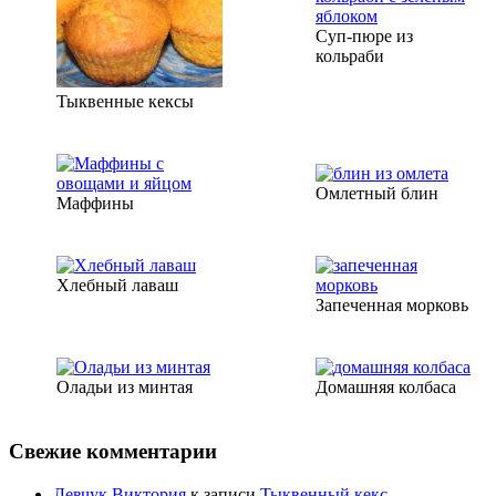
Суп-пюре из
кольраби
Тыквенные кексы
Омлетный блин
Маффины
Хлебный лаваш
Запеченная морковь
Оладьи из минтая
Домашняя колбаса
Свежие комментарии
Левчук Виктория
к записи
Тыквенный кекс