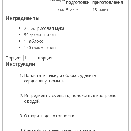
подготовки
приготовления
1
5
15
порция
минут
минут
Ингредиенты
2
рисовая мука
ст.л.
50
тыквы
грамм
1
яблоко
150
воды
грамм
Порции:
порция
Инструкции
Почистить тыкву и яблоко, удалить
сердцевину, помыть.
Ингредиенты смешать, положить в кастрюлю
с водой.
Отварить до готовности.
Слить фруктовый отвар, сохранить.