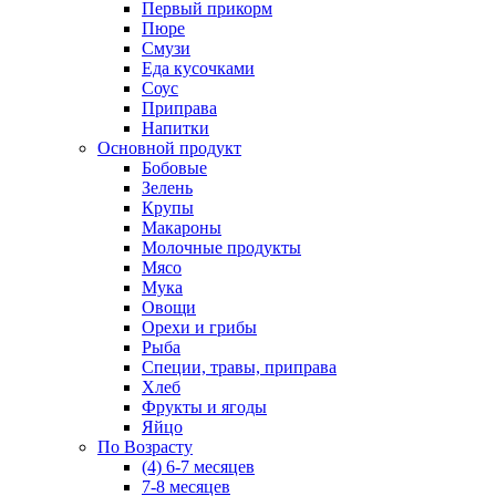
Первый прикорм
Пюре
Смузи
Еда кусочками
Соус
Приправа
Напитки
Основной продукт
Бобовые
Зелень
Крупы
Макароны
Молочные продукты
Мясо
Мука
Овощи
Орехи и грибы
Рыба
Специи, травы, приправа
Хлеб
Фрукты и ягоды
Яйцо
По Возрасту
(4) 6-7 месяцев
7-8 месяцев