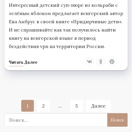
Интересный детский суп-пюре из кольраби с
зелёным яблоком предлагает венгерский автор
Ева Амбрус в своей книге «Придирчивые дети».
И не спрашивайте как так получилось найти
книгу на венгерской языке в период
бездействия vpn на территории России.
Читать Далее
Навигация
1
2
…
5
Далее
по
Поиск:
записям