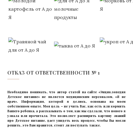
ОТКАЗ ОТ ОТВЕТСТВЕННОСТИ № 1
Необходимо понимать, что автор статей на сайте «Энциклопедия
Детское питание» не является медицинским персоналом, «Я не
врач». Информация, которой я делюсь, основана на моем
собственном опыте. Моя цель – не учить Вас, как есть или кормить
Вашего ребенка, а рассказывать о том, как мы сделали, что нового я
узнала или прочитала. Это позволяет расширить картину знаний
про Детское питание, дает увидеть весь процесс, чтобы Вы могли
решить, это Вам нравится, стоит ли поступать также.