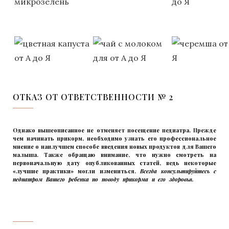
ОТКАЗ ОТ ОТВЕТСТВЕННОСТИ № 2
Однако вышеописанное не отменяет посещение педиатра. Прежде
чем начинать прикорм, необходимо узнать его профессиональное
мнение о наилучшем способе введения новых продуктов для Вашего
малыша. Также обращаю внимание, что нужно смотреть на
первоначальную дату опубликованных статей, ведь некоторые
«лучшие практики» могли измениться.
Всегда консультируйтесь с
педиатром Вашего ребенка по поводу прикорма и его здоровья.
Вашего
ребенка
‌‌‍‍