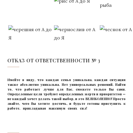
ОТКАЗ ОТ ОТВЕТСТВЕННОСТИ № 3
Имейте в виду, что каждая семья уникальна, каждая ситуация
также абсолютно уникальна. Нет универсальных решений. Найти
то, что работает лучше для Вас, сможете только Вы сами.
Определенные цели требуют определенных жертв и приоритетов —
не каждый хочет делать такой выбор, и это ВЕЛИКОЛЕПНО! Просто
знайте, чего Вы хотите достичь, и будьте готовы приступить к
работе, прикладывая максимум своих сил!
прикладывмаксимум
своих сил!
прикладывая
‌‌‍‍