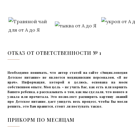
ОТКАЗ ОТ ОТВЕТСТВЕННОСТИ № 1
Необходимо понимать, что автор статей на сайте «Энциклопедия
Детское питание» не является медицинским персоналом, «Я не
врач». Информация, которой я делюсь, основана на моем
собственном опыте. Моя цель – не учить Вас, как есть или кормить
Вашего ребенка, а рассказывать о том, как мы сделали, что нового я
узнала или прочитала. Это позволяет расширить картину знаний
про Детское питание, дает увидеть весь процесс, чтобы Вы могли
решить, это Вам нравится, стоит ли поступать также.
ПРИКОРМ ПО МЕСЯЦАМ