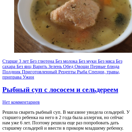
Старше 3 лет
Без глютена
Без молока
Без муки
Без мяса
Без
сахара
Без яиц
Варить
Зелень
Обед
Овощи
Первые блюда
Полдник
Приготовленный
Рецепты
Рыба
Специи, травы,
приправа
Ужин
Рыбный суп с лососем и сельдереем
Нет комментариев
Решила сварить рыбный суп. В магазине увидела сельдерей. У
старшего ребенка на него в 2 года была аллергия, но сейчас
нам уже 6 лет. Поэтому решила еще раз попробовать дать
старшему сельдерей и ввести в прикорм младшему ребенку.