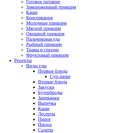
Готовое питание
Замороженный прикорм
Каши
Консервация
Молочные прикорм
Мясной прикорм
Овощной прикорм
Пальчиковая еда
Рыбный прикорм
Травы и специи
Фруктовый прикорм
Рецепты
Виды еды
Первые блюда
Суп-пюре
Вторые блюда
Закуски
Бутерброды
Запеканки
Выпечка
Каши
Десерты
Пирог
Пицца
Салаты