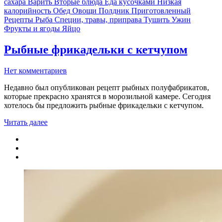
сахара
Варить
Вторые блюда
Еда кусочками
Низкая
калорийность
Обед
Овощи
Полдник
Приготовленный
Рецепты
Рыба
Специи, травы, приправа
Тушить
Ужин
Фрукты и ягоды
Яйцо
Рыбные фрикадельки с кетчупом
Нет комментариев
Недавно был опубликован рецепт рыбных полуфабрикатов,
которые прекрасно хранятся в морозильной камере. Сегодня
хотелось бы предложить рыбные фрикадельки с кетчупом.
Читать далее