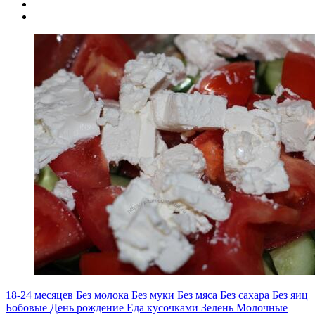
18-24 месяцев
Без молока
Без муки
Без мяса
Без сахара
Без яиц
Бобовые
День рождение
Еда кусочками
Зелень
Молочные