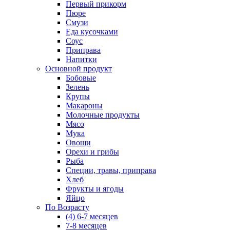
Первый прикорм
Пюре
Смузи
Еда кусочками
Соус
Приправа
Напитки
Основной продукт
Бобовые
Зелень
Крупы
Макароны
Молочные продукты
Мясо
Мука
Овощи
Орехи и грибы
Рыба
Специи, травы, приправа
Хлеб
Фрукты и ягоды
Яйцо
По Возрасту
(4) 6-7 месяцев
7-8 месяцев