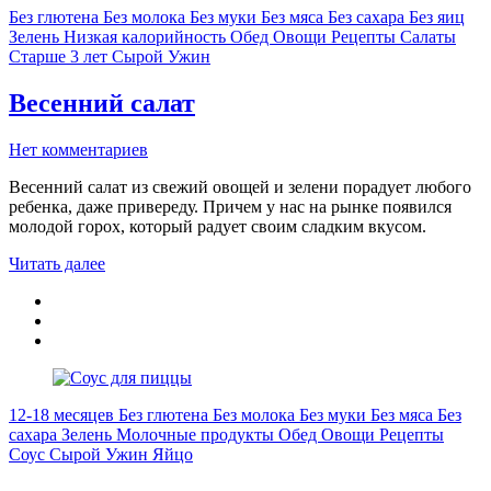
Без глютена
Без молока
Без муки
Без мяса
Без сахара
Без яиц
Зелень
Низкая калорийность
Обед
Овощи
Рецепты
Салаты
Старше 3 лет
Сырой
Ужин
Весенний салат
Нет комментариев
Весенний салат из свежий овощей и зелени порадует любого
ребенка, даже привереду. Причем у нас на рынке появился
молодой горох, который радует своим сладким вкусом.
Читать далее
12-18 месяцев
Без глютена
Без молока
Без муки
Без мяса
Без
сахара
Зелень
Молочные продукты
Обед
Овощи
Рецепты
Соус
Сырой
Ужин
Яйцо