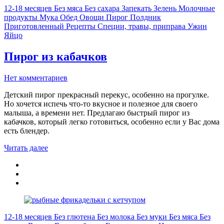
12-18 месяцев
Без мяса
Без сахара
Запекать
Зелень
Молочные
продукты
Мука
Обед
Овощи
Пирог
Полдник
Приготовленный
Рецепты
Специи, травы, приправа
Ужин
Яйцо
Пирог из кабачков
Нет комментариев
Детский пирог прекрасный перекус, особенно на прогулке.
Но хочется испечь что-то вкусное и полезное для своего
малыша, а времени нет. Предлагаю быстрый пирог из
кабачков, который легко готовиться, особенно если у Вас дома
есть блендер.
Читать далее
12-18 месяцев
Без глютена
Без молока
Без муки
Без мяса
Без