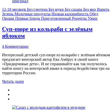
12-18 месяцев
Без глютена
Без муки
Без сахара
Без яиц
Варить
Зелень
Молочные продукты
Низкая калорийность
Обед
Овощи
Первые блюда
Приготовленный
Рецепты
Ужин
Суп-пюре из кольраби с зелёным
яблоком
4 Комментарии
Интересный детский суп-пюре из кольраби с зелёным яблоком
предлагает венгерский автор Ева Амбрус в своей книге
«Придирчивые дети». И не спрашивайте как так получилось
найти книгу на венгерской языке в период бездействия vpn на
территории России.
Читать далее