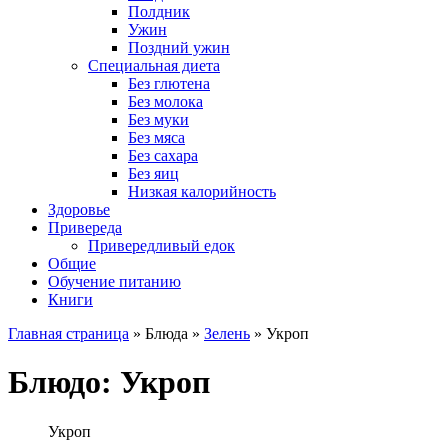
Полдник
Ужин
Поздний ужин
Специальная диета
Без глютена
Без молока
Без муки
Без мяса
Без сахара
Без яиц
Низкая калорийность
Здоровье
Привереда
Привередливый едок
Общие
Обучение питанию
Книги
Главная страница
»
Блюда
»
Зелень
»
Укроп
Блюдо:
Укроп
Укроп