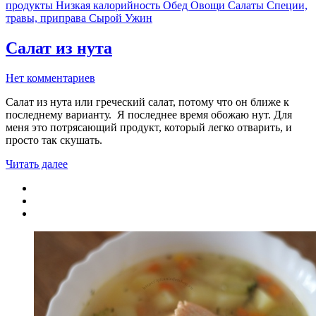
продукты
Низкая калорийность
Обед
Овощи
Салаты
Специи,
травы, приправа
Сырой
Ужин
Салат из нута
Нет комментариев
Салат из нута или греческий салат, потому что он ближе к
последнему варианту. Я последнее время обожаю нут. Для
меня это потрясающий продукт, который легко отварить, и
просто так скушать.
Читать далее