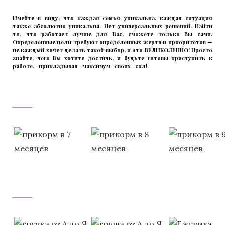
Имейте в виду, что каждая семья уникальна, каждая ситуация
также абсолютно уникальна. Нет универсальных решений. Найти
то, что работает лучше для Вас, сможете только Вы сами.
Определенные цели требуют определенных жертв и приоритетов —
не каждый хочет делать такой выбор, и это ВЕЛИКОЛЕПНО! Просто
знайте, чего Вы хотите достичь, и будьте готовы приступить к
работе, прикладывая максимум своих сил!
прикладывмаксимум
своих сил!
прикладывая
‌‌‍‍
‌‌‍‍