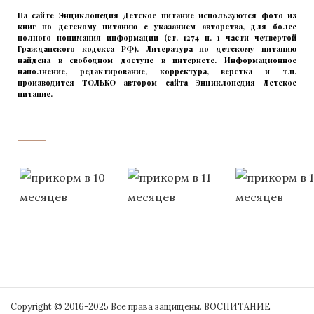
На сайте Энциклопедия Детское питание используются фото из
книг по детскому питанию с указанием авторства, для более
полного понимания информации (ст. 1274 п. 1 части четвертой
Гражданского кодекса РФ). Литература по детскому питанию
найдена в свободном доступе в интернете. Информационное
наполнение, редактирование, корректура, верстка и т.п.
производится ТОЛЬКО автором сайта Энциклопедия Детское
питание.
прикладывая максимум своих сил!
‌‌‍‍
Copyright © 2016-2025 Все права защищены. ВОСПИТАНИЕ