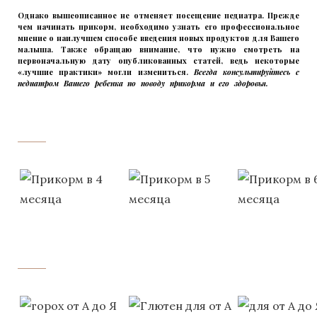
Однако вышеописанное не отменяет посещение педиатра. Прежде
чем начинать прикорм, необходимо узнать его профессиональное
мнение о наилучшем способе введения новых продуктов для Вашего
малыша. Также обращаю внимание, что нужно смотреть на
первоначальную дату опубликованных статей, ведь некоторые
«лучшие практики» могли измениться.
Всегда консультируйтесь с
педиатром Вашего ребенка по поводу прикорма и его здоровья.
Вашего
ребенка
‌‌‍‍
‌‌‍‍