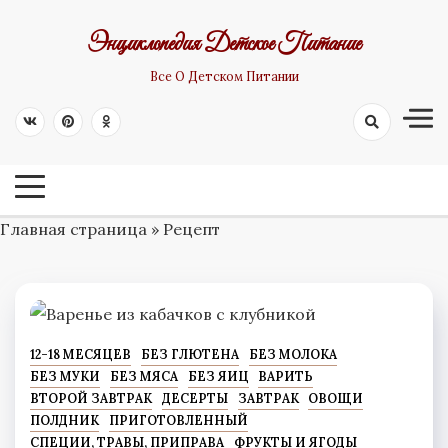
Skip
Энциклопедия Детское Питание
to
content
Все О Детском Питании
Главная страница
»
Рецепт
12-18 МЕСЯЦЕВ
БЕЗ ГЛЮТЕНА
БЕЗ МОЛОКА
БЕЗ МУКИ
БЕЗ МЯСА
БЕЗ ЯИЦ
ВАРИТЬ
ВТОРОЙ ЗАВТРАК
ДЕСЕРТЫ
ЗАВТРАК
ОВОЩИ
ПОЛДНИК
ПРИГОТОВЛЕННЫЙ
СПЕЦИИ, ТРАВЫ, ПРИПРАВА
ФРУКТЫ И ЯГОДЫ