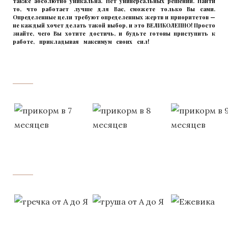
также абсолютно уникальна. Нет универсальных решений. Найти
то, что работает лучше для Вас, сможете только Вы сами.
Определенные цели требуют определенных жертв и приоритетов —
не каждый хочет делать такой выбор, и это ВЕЛИКОЛЕПНО! Просто
знайте, чего Вы хотите достичь, и будьте готовы приступить к
работе, прикладывая максимум своих сил!
прикладывмаксимум
своих сил!
прикладывая
‌‌‍‍
‌‌‍‍