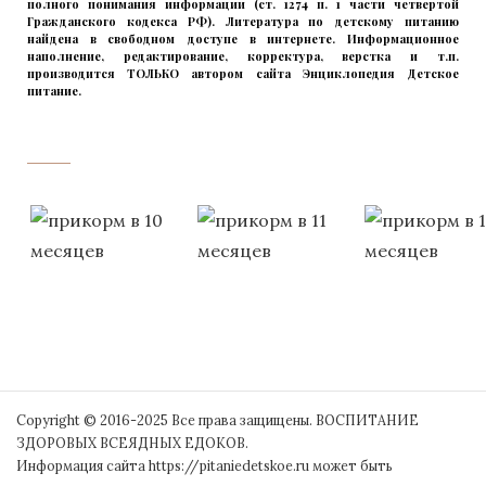
полного понимания информации (ст. 1274 п. 1 части четвертой
Гражданского кодекса РФ). Литература по детскому питанию
найдена в свободном доступе в интернете. Информационное
наполнение, редактирование, корректура, верстка и т.п.
производится ТОЛЬКО автором сайта Энциклопедия Детское
питание.
прикладывая максимум своих сил!
‌‌‍‍
Copyright © 2016-2025 Все права защищены. ВОСПИТАНИЕ
ЗДОРОВЫХ ВСЕЯДНЫХ ЕДОКОВ.
Информация сайта https://pitaniedetskoe.ru может быть