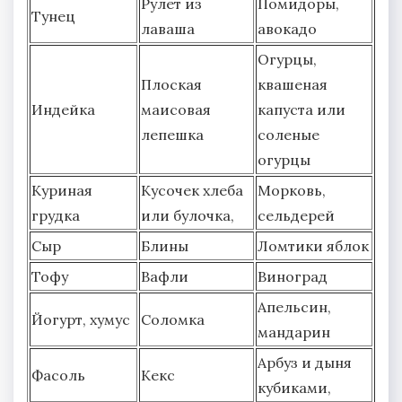
Рулет из
Помидоры,
Тунец
лаваша
авокадо
Огурцы,
Плоская
квашеная
Индейка
маисовая
капуста или
лепешка
соленые
огурцы
Куриная
Кусочек хлеба
Морковь,
грудка
или булочка,
сельдерей
Сыр
Блины
Ломтики яблок
Тофу
Вафли
Виноград
Апельсин,
Йогурт, хумус
Соломка
мандарин
Арбуз и дыня
Фасоль
Кекс
кубиками,