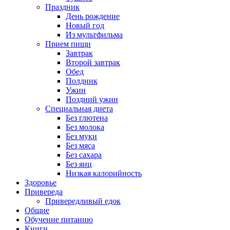
Праздник
День рождение
Новый год
Из мультфильма
Прием пищи
Завтрак
Второй завтрак
Обед
Полдник
Ужин
Поздний ужин
Специальная диета
Без глютена
Без молока
Без муки
Без мяса
Без сахара
Без яиц
Низкая калорийность
Здоровье
Привереда
Привередливый едок
Общие
Обучение питанию
Книги