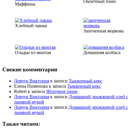
Омлетный блин
Маффины
Хлебный лаваш
Запеченная морковь
Оладьи из минтая
Домашняя колбаса
Свежие комментарии
Левчук Виктория
к записи
Тыквенный кекс
Елена Пименова
к записи
Тыквенный кекс
Robert
к записи
Яблочное пюре
Левчук Виктория
к записи
Домашний дрожжевой хлеб с
льняной мукой
Левчук Виктория
к записи
Домашний дрожжевой хлеб с
льняной мукой
Также читаем: