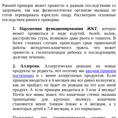
Ранний прикорм может привести к разным последствиям со
здоровьем, так как физиологически организм малыша не
готов переваривать взрослую пищу. Рассмотрим основные
последствия раннего прикорма:
1. Нарушения функционирования ЖКТ
, которое
может проявиться в виде вздутий, болей, колик,
расстройства стула, возможно даже рвота и тошнота. В
более сложных случаях происходит срыв правильной
работы желудочно-кишечного тракта, что может
привести к госпитализации ребенка и последующему
долгому лечению.
2. Аллергия.
Аллергические реакции на новые
продукты не редкость, вот поэтому мы
вводим прикорм
постепенно
и с менее аллергенных продуктов. Если
прикорм вводиться в 6 месяцев мы все равно волнуемся,
как он пройдет, не будет ли реакция на тот или иной
продукт. А если прикорм вводиться в 3 или 4 месяца?
Почти все мамы знают, что кишечные стенки малыша
проницаемы для крупных молекул, кишечник
становится менее тонким ближе к 6 месяцам, а у
некоторых детей к 7-8 месяцам, и это нормально.
Получается, что пищеварительная система не