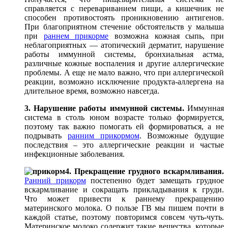
справляется с перевариванием пищи, а кишечник не
способен противостоять проникновению антигенов.
При благоприятном стечение обстоятельств у малыша
при
раннем прикорме
возможна кожная сыпь, при
неблагоприятных — атопический дерматит, нарушение
работы иммунной системы, бронхиальная астма,
различные кожные воспаления и другие аллергические
проблемы. А еще не мало важно, что при аллергической
реакции, возможно исключение продукта-аллергена на
длительное время, возможно навсегда.
3. Нарушение работы иммунной системы.
Иммунная
система в столь юном возрасте только формируется,
поэтому так важно помогать ей формироваться, а не
подрывать
ранним прикормом
. Возможные будущие
последствия – это аллергические реакции и частые
инфекционные заболевания.
4. Прекращение грудного вскармливания.
Ранний прикорм
постепенно будет замещать грудное
вскармливание и сокращать прикладывания к груди.
Что может привести к раннему прекращению
материнского молока. О пользе ГВ мы пишем почти в
каждой статье, поэтому повторимся совсем чуть-чуть.
Материнское молоко содержит такие вещества, которые