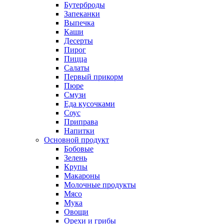
Бутерброды
Запеканки
Выпечка
Каши
Десерты
Пирог
Пицца
Салаты
Первый прикорм
Пюре
Смузи
Еда кусочками
Соус
Приправа
Напитки
Основной продукт
Бобовые
Зелень
Крупы
Макароны
Молочные продукты
Мясо
Мука
Овощи
Орехи и грибы