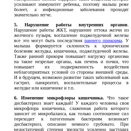
усиливают иммунитет ребенка, поэтому малыш реже
болеет, а инфекционные заболевания проходят
значительно легче.
5. Нарушение работы внутренних органов
.
Нарушение работы ЖКТ, нарушение оттока желчи из
желчного пузыря, воспаление поджелудочной железы
все это могут быть последствия
раннего прикорма
. У
малыша формируется склонность к хроническим
болезням желудка, кишечника, поджелудочной железы.
Также ранний прикорм повышает нагрузку организма
на такие незрелые органы, как печень и почки, что
повышает их подверженность воздействия
неблагоприятных условий со стороны внешней среды.
И в будущем, возможно развитие таких заболеваний как
гастрит, панкреатит, воспалительные процессы в
желудке или кишечнике и т.п.
6. Изменение микрофлоры кишечника.
Что такое
дисбактериоз знает каждый! У каждого человека своя
микрофлора кишечника, слаженная работа которого
зависит от микробаланса, как только соотношение сил
переходит к патогенным бактериям возникает
дисбактериоз, описание немного грубовато. При
недостаточной степени зрелости усиленно растущих