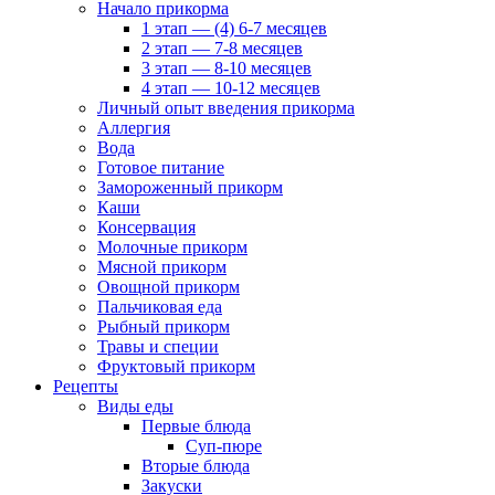
Начало прикорма
1 этап — (4) 6-7 месяцев
2 этап — 7-8 месяцев
3 этап — 8-10 месяцев
4 этап — 10-12 месяцев
Личный опыт введения прикорма
Аллергия
Вода
Готовое питание
Замороженный прикорм
Каши
Консервация
Молочные прикорм
Мясной прикорм
Овощной прикорм
Пальчиковая еда
Рыбный прикорм
Травы и специи
Фруктовый прикорм
Рецепты
Виды еды
Первые блюда
Суп-пюре
Вторые блюда
Закуски