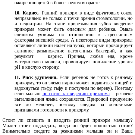
ожирению детей в более зрелом возрасте.
10. Кариес.
Ранний прикорм в виде фруктовых соков
неправильно не только с точки зрения стоматологии, но
и педиатрии. На этапе прорезывания зубов введение
прикорма может быть опасным для ребенка. Эмаль
слишком уязвима по отношению к агрессивным
факторам внешней среды. А некоторые виды прикормы
оставляют липкий налет на зубах, который провоцирует
активное размножение патогенных бактерий, и как
результат — кариес. Причем, любая еда, кроме
материнского молока, провоцирует понижение уровня
рН в кислую сторону.
11. Риск удушения.
Если ребенок не готов к раннему
прикорму, то он элементарно может подавиться пищей и
задохнуться (тьфу, тьфу и постучим по дереву). Поэтому
если малыш
не готов к введению прикорма
– рефлекс
выталкивания языка сохраняется. Природой продумано
все до мелочей, поэтому следим за основными
признаками готовности к прикорму.
Стоит ли спешить и вводить ранний прикорм малышу?
Может стоит подождать, когда он будет полностью готов?
Внимательно следите за реакциями малыша он и Ваша