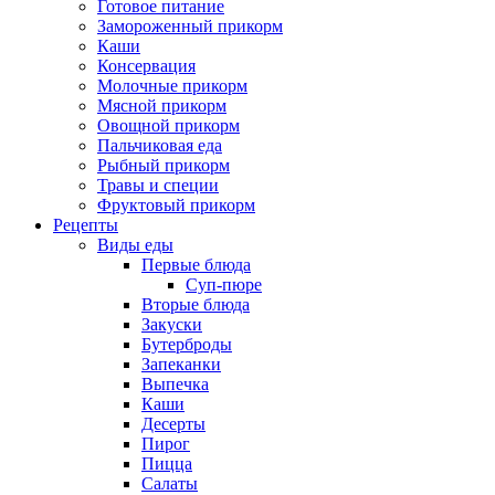
Готовое питание
Замороженный прикорм
Каши
Консервация
Молочные прикорм
Мясной прикорм
Овощной прикорм
Пальчиковая еда
Рыбный прикорм
Травы и специи
Фруктовый прикорм
Рецепты
Виды еды
Первые блюда
Суп-пюре
Вторые блюда
Закуски
Бутерброды
Запеканки
Выпечка
Каши
Десерты
Пирог
Пицца
Салаты