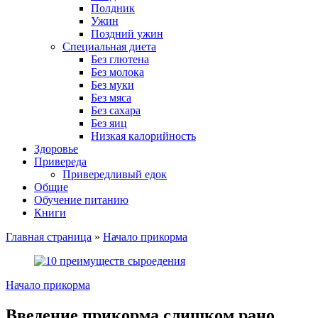
Полдник
Ужин
Поздний ужин
Специальная диета
Без глютена
Без молока
Без муки
Без мяса
Без сахара
Без яиц
Низкая калорийность
Здоровье
Привереда
Привередливый едок
Общие
Обучение питанию
Книги
Главная страница
»
Начало прикорма
Начало прикорма
Введение прикорма слишком рано