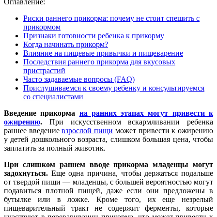
Оглавление:
Риски раннего прикорма: почему не стоит спешить с
прикормом
Признаки готовности ребенка к прикорму
Когда начинать прикорм?
Влияние на пищевые привычки и пищеварение
Последствия раннего прикорма для вкусовых
пристрастий
Часто задаваемые вопросы (FAQ)
Прислушиваемся к своему ребенку и консультируемся
со специалистами
Введение прикорма
на ранних этапах могут привести к
ожирению
.
При искусственном вскармливании ребенка
раннее введение
взрослой пищи
может привести к ожирению
у детей дошкольного возраста, слишком большая цена, чтобы
заплатить за полный животик.
При слишком раннем вводе прикорма младенцы могут
задохнуться.
Еще одна причина, чтобы держаться подальше
от твердой пищи — младенцы, с большей вероятностью могут
подавиться плотной пищей, даже если они предложены в
бутылке или в ложке. Кроме того, их еще незрелый
пищеварительный тракт не содержит ферменты, которые
участвуют в переваривании прикорма, что может привести к