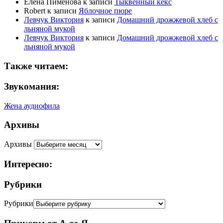
Елена Пименова
к записи
Тыквенный кекс
Robert
к записи
Яблочное пюре
Левчук Виктория
к записи
Домашний дрожжевой хлеб с
льняной мукой
Левчук Виктория
к записи
Домашний дрожжевой хлеб с
льняной мукой
Также читаем:
Звукомания:
Жена аудиофила
Архивы
Архивы
Интересно:
Рубрики
Рубрики