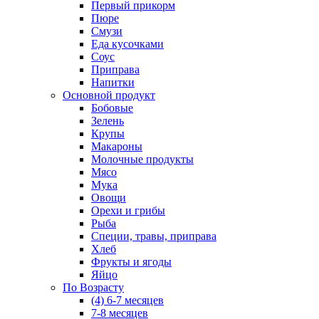
Первый прикорм
Пюре
Смузи
Еда кусочками
Соус
Приправа
Напитки
Основной продукт
Бобовые
Зелень
Крупы
Макароны
Молочные продукты
Мясо
Мука
Овощи
Орехи и грибы
Рыба
Специи, травы, приправа
Хлеб
Фрукты и ягоды
Яйцо
По Возрасту
(4) 6-7 месяцев
7-8 месяцев