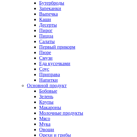
Бутерброды
Запеканки
Выпечка
Каши
Десерты
Пирог
Пицца
Салаты
Первый прикорм
Пюре
Смузи
Еда кусочками
Соус
Приправа
Напитки
Основной продукт
Бобовые
Зелень
Крупы
Макароны
Молочные продукты
Мясо
Мука
Овощи
Орехи и грибы