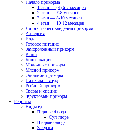
Начало прикорма
1 этап — (4) 6-7 месяцев
2 этап — 7-8 месяцев
3 этап — 8-10 месяцев
4 этап — 10-12 месяцев
Личный опыт введения прикорма
Аллергия
Вода
Готовое питание
Замороженный прикорм
Каши
Консервация
Молочные прикорм
Мясной прикорм
Овощной прикорм
Пальчиковая еда
Рыбный прикорм
Травы и специи
Фруктовый прикорм
Рецепты
Виды еды
Первые блюда
Суп-пюре
Вторые блюда
Закуски