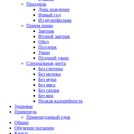
Праздник
День рождение
Новый год
Из мультфильма
Прием пищи
Завтрак
Второй завтрак
Обед
Полдник
Ужин
Поздний ужин
Специальная диета
Без глютена
Без молока
Без муки
Без мяса
Без сахара
Без яиц
Низкая калорийность
Здоровье
Привереда
Привередливый едок
Общие
Обучение питанию
Книги