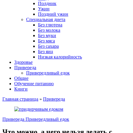
Полдник
Ужин
Поздний ужин
Специальная диета
Без глютена
Без молока
Без муки
Без мяса
Без сахара
Без яиц
Низкая калорийность
Здоровье
Привереда
Привередливый едок
Общие
Обучение питанию
Книги
Главная страница
»
Привереда
Привереда
Привередливый едок
Что можно, а чего нельзя делать с