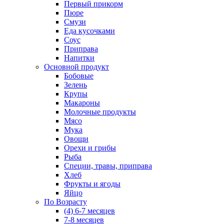
Первый прикорм
Пюре
Смузи
Еда кусочками
Соус
Приправа
Напитки
Основной продукт
Бобовые
Зелень
Крупы
Макароны
Молочные продукты
Мясо
Мука
Овощи
Орехи и грибы
Рыба
Специи, травы, приправа
Хлеб
Фрукты и ягоды
Яйцо
По Возрасту
(4) 6-7 месяцев
7-8 месяцев