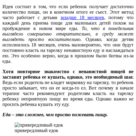
Идея состоит в том, что если ребенок получает достаточно
количество пищи, он в конечном итоге ее съест. Этот метод
часто работает с детьми
младше 18 месяцев
, потому что
каждый день приема пищи для маленьких детей похож на
пробуждение в новом мире еды.
То, что в понедельник
выглядело совершенно отвратительно, в среду может
выглядеть просто восхитительно.
Однако, когда детям
исполнилось 18 месяцев, очень маловероятно, что они будут
постоянно класть на тарелку ненавистную еду и наслаждаться
ею. Это особенно верно, когда в прошлом были битвы из-за
еды.
Хотя повторное знакомство с ненавистной пищей не
заставит ребенка ее кушать, однако, это необходимый шаг.
Ведь если родитель не кладет морковку на тарелку, то ребенок
просто забывает, что он ее когда-то ел. Вот почему в начале
терапии часто рекомендуют родителям класть на тарелку
ребенку неприятную пищу во время еды. Однако важно
не
просить ребенка кушать эту еду.
Еда – это сложнее, чем просто пожевать пищу
.
привередливый едок