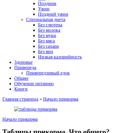
Полдник
Ужин
Поздний ужин
Специальная диета
Без глютена
Без молока
Без муки
Без мяса
Без сахара
Без яиц
Низкая калорийность
Здоровье
Привереда
Привередливый едок
Общие
Обучение питанию
Книги
Главная страница
»
Начало прикорма
Начало прикорма
Таблицы прикорма. Что общего?