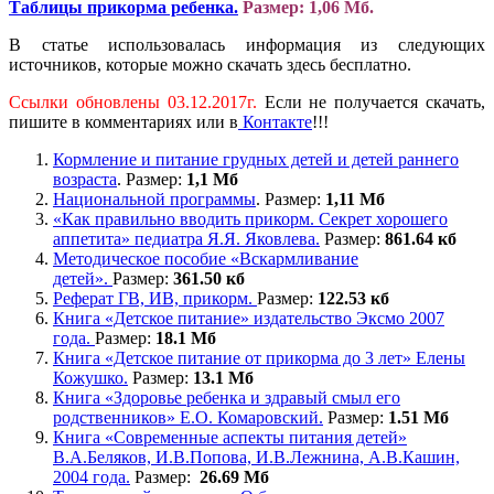
Таблицы прикорма ребенка.
Размер: 1,06 Мб.
В статье использовалась информация из следующих
источников, которые можно скачать здесь бесплатно.
Ссылки обновлены 03.12.2017г.
Если не получается скачать,
пишите в комментариях или в
Контакте
!!!
Кормление и питание грудных детей и детей раннего
возраста
. Размер:
1,1 Мб
Национальной программы
. Размер:
1,11 Мб
«Как правильно вводить прикорм. Секрет хорошего
аппетита» педиатра Я.Я. Яковлева.
Размер:
861.64 кб
Методическое пособие «Вскармливание
детей».
Размер:
361.50 кб
Реферат ГВ, ИВ, прикорм.
Размер:
122.53
кб
Книга «Детское питание» издательство Эксмо 2007
года.
Размер:
18.1 Мб
Книга «Детское питание от прикорма до 3 лет» Елены
Кожушко.
Размер:
13.1 Мб
Книга «Здоровье ребенка и здравый смыл его
родственников» Е.О. Комаровский.
Размер:
1.51 Мб
Книга «Современные аспекты питания детей»
В.А.Беляков, И.В.Попова, И.В.Лежнина, А.В.Кашин,
2004 года.
Размер:
26.69 Мб