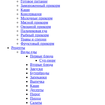
Готовое питание
Замороженный прикорм
Каши
Консервация
Молочные прикорм
Мясной прикорм
Овощной прикорм
Пальчиковая еда
Рыбный прикорм
Травы и специи
Фруктовый прикорм
Рецепты
Виды еды
Первые блюда
Суп-пюре
Вторые блюда
Закуски
Бутерброды
Запеканки
Выпечка
Каши
Десерты
Пирог
Пицца
Салаты