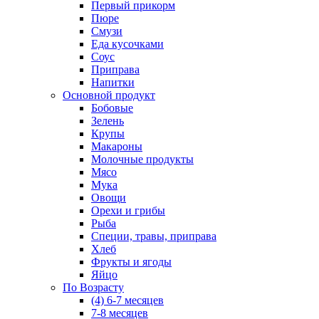
Первый прикорм
Пюре
Смузи
Еда кусочками
Соус
Приправа
Напитки
Основной продукт
Бобовые
Зелень
Крупы
Макароны
Молочные продукты
Мясо
Мука
Овощи
Орехи и грибы
Рыба
Специи, травы, приправа
Хлеб
Фрукты и ягоды
Яйцо
По Возрасту
(4) 6-7 месяцев
7-8 месяцев