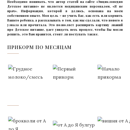
Необходимо понимать, что автор статей на сайте «Энциклопедия
Детское питание» не является медицинским персоналом, «Я не
врач». Информация, которой я делюсь, основана на моем
собственном опыте. Моя цель – не учить Вас, как есть или кормить
Вашего ребенка, а рассказывать о том, как мы сделали, что нового я
узнала или прочитала. Это позволяет расширить картину знаний
про Детское питание, дает увидеть весь процесс, чтобы Вы могли
решить, это Вам нравится, стоит ли поступать также.
ПРИКОРМ ПО МЕСЯЦАМ
‌‌‍‍