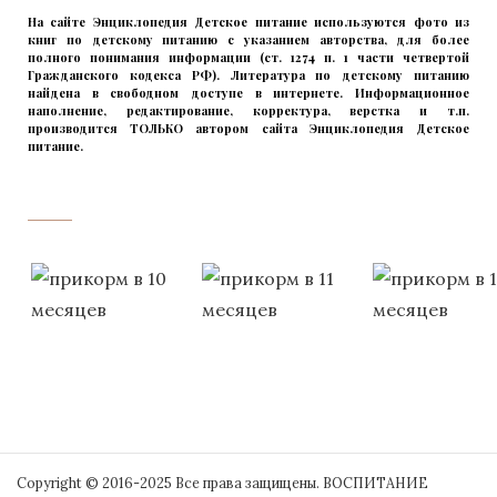
На сайте Энциклопедия Детское питание используются фото из
книг по детскому питанию с указанием авторства, для более
полного понимания информации (ст. 1274 п. 1 части четвертой
Гражданского кодекса РФ). Литература по детскому питанию
найдена в свободном доступе в интернете. Информационное
наполнение, редактирование, корректура, верстка и т.п.
производится ТОЛЬКО автором сайта Энциклопедия Детское
питание.
прикладывая максимум своих сил!
‌‌‍‍
Copyright © 2016-2025 Все права защищены. ВОСПИТАНИЕ