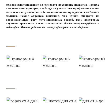
Однако вышеописанное не отменяет посещение педиатра. Прежде
чем начинать прикорм, необходимо узнать его профессиональное
мнение о наилучшем способе введения новых продуктов для Вашего
малыша. Также обращаю внимание, что нужно смотреть на
первоначальную дату опубликованных статей, ведь некоторые
«лучшие практики» могли измениться.
Всегда консультируйтесь с
педиатром Вашего ребенка по поводу прикорма и его здоровья.
Вашего
ребенка
‌‌‍‍
‌‌‍‍