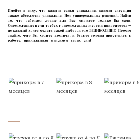
Имейте в виду, что каждая семья уникальна, каждая ситуация
также абсолютно уникальна. Нет универсальных решений. Найти
то, что работает лучше для Вас, сможете только Вы сами.
Определенные цели требуют определенных жертв и приоритетов —
не каждый хочет делать такой выбор, и это ВЕЛИКОЛЕПНО! Просто
знайте, чего Вы хотите достичь, и будьте готовы приступить к
работе, прикладывая максимум своих сил!
прикладывмаксимум
своих сил!
прикладывая
‌‌‍‍
‌‌‍‍