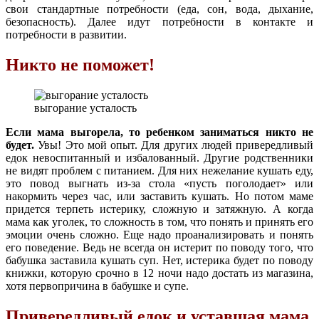
свои стандартные потребности (еда, сон, вода, дыхание,
безопасность). Далее идут потребности в контакте и
потребности в развитии.
Никто не поможет!
выгорание усталость
Если мама выгорела, то ребенком заниматься никто не
будет.
Увы! Это мой опыт. Для других людей привередливый
едок невоспитанный и избалованный. Другие родственники
не видят проблем с питанием. Для них нежелание кушать еду,
это повод выгнать из-за стола «пусть поголодает» или
накормить через час, или заставить кушать. Но потом маме
придется терпеть истерику, сложную и затяжную. А когда
мама как уголек, то сложность в том, что понять и принять его
эмоции очень сложно. Еще надо проанализировать и понять
его поведение. Ведь не всегда он истерит по поводу того, что
бабушка заставила кушать суп. Нет, истерика будет по поводу
книжки, которую срочно в 12 ночи надо достать из магазина,
хотя первопричина в бабушке и супе.
Привередливый едок и уставшая мама