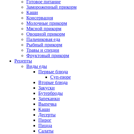
Готовое питание
Замороженный прикорм
Каши
Консервация
Молочные прикорм
Мясной прикорм
Овощной прикорм
Пальчиковая еда
Рыбный прикорм
Травы и специи
Фруктовый прикорм
Рецепты
Виды еды
Первые блюда
Суп-пюре
Вторые блюда
Закуски
Бутерброды
Запеканки
Выпечка
Каши
Десерты
Пирог
Пицца
Салаты