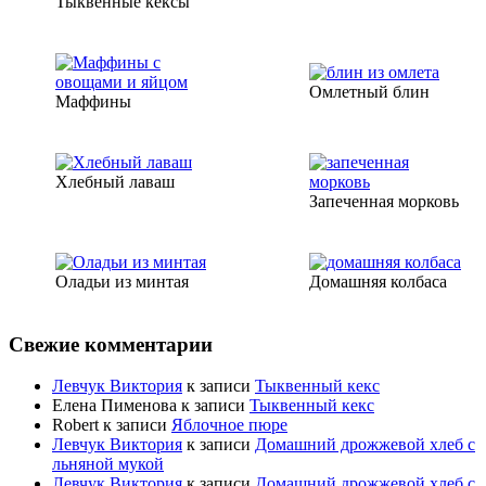
Тыквенные кексы
Омлетный блин
Маффины
Хлебный лаваш
Запеченная морковь
Оладьи из минтая
Домашняя колбаса
Свежие комментарии
Левчук Виктория
к записи
Тыквенный кекс
Елена Пименова
к записи
Тыквенный кекс
Robert
к записи
Яблочное пюре
Левчук Виктория
к записи
Домашний дрожжевой хлеб с
льняной мукой
Левчук Виктория
к записи
Домашний дрожжевой хлеб с