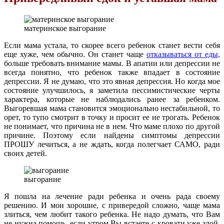
материнское выгорание
Если мама устала, то скорее всего ребенок станет вести себя
еще хуже, чем обычно. Он станет чаще
отказываться от еды,
больше требовать внимание мамы. В апатии или депрессии не
всегда понятно, что ребенок также впадает в состояние
депрессии. Я не думаю, что это явная депрессия. Но когда мое
состояние улучшилось, я заметила пессимистические черты
характера, которые не наблюдались ранее за ребенком.
Выгоревшая мама становится эмоционально нестабильной, то
орет, то тупо смотрит в точку и просит ее не трогать. Ребенок
не понимает, что причина не в нем. Что маме плохо по другой
причине. Поэтому если найдены симптомы депрессии
ПРОШУ лечиться, а не ждать, когда полегчает САМО, ради
своих детей.
выгорание
Я пошла на лечение ради ребенка и очень рада своему
решению. И мои хорошие, с привередой сложно, чаще мама
злиться, чем любит такого ребенка. Не надо думать, что Вам
не нужна помощь, если утром Вы встаете с кровати уже злой,