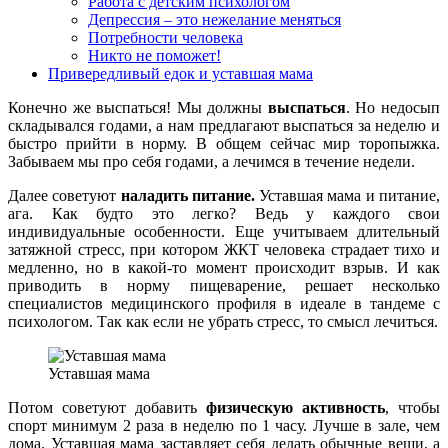
Работа с детским психологом
Депрессия – это нежелание меняться
Потребности человека
Никто не поможет!
Привередливый едок и уставшая мама
Конечно же выспаться! Мы должны
выспаться
. Но недосып
складывался годами, а нам предлагают выспаться за неделю и
быстро прийти в норму. В общем сейчас мир торопыжка.
Забываем мы про себя годами, а лечимся в течение недели.
Далее советуют
наладить питание.
Уставшая мама и питание,
ага. Как будто это легко? Ведь у каждого свои
индивидуальные особенности. Еще учитываем длительный
затяжной стресс, при котором ЖКТ человека страдает тихо и
медленно, но в какой-то момент происходит взрыв. И как
приводить в норму пищеварение, решает несколько
специалистов медицинского профиля в идеале в тандеме с
психологом. Так как если не убрать стресс, то смысл лечиться.
Уставшая мама
Потом советуют добавить
физическую активность
, чтобы
спорт минимум 2 раза в неделю по 1 часу. Лучше в зале, чем
дома. Уставшая мама заставляет себя делать обычные вещи, а