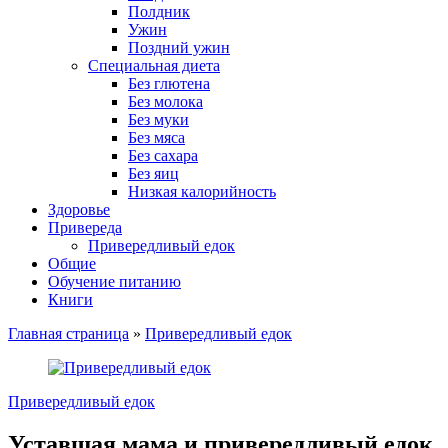
Полдник
Ужин
Поздний ужин
Специальная диета
Без глютена
Без молока
Без муки
Без мяса
Без сахара
Без яиц
Низкая калорийность
Здоровье
Привереда
Привередливый едок
Общие
Обучение питанию
Книги
Главная страница
»
Привередливый едок
Привередливый едок
Уставшая мама и привередливый едок