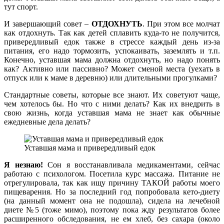
тут спорт.
И завершающий совет –
ОТДОХНУТЬ
. При этом все молчат
как отдохнуть. Так как детей сплавить куда-то не получится,
привередливый едок также в стрессе каждый день из-за
питания, его надо тормозить, успокаивать, заземлять и т.п.
Конечно, уставшая мама должна отдохнуть, но надо понять
как? Активно или пассивно? Может сменой места (уехать в
отпуск или к маме в деревню) или длительными прогулками?
Стандартные советы, которые все знают. Их советуют чаще,
чем хотелось бы. Но что с ними делать? Как их внедрить в
свою жизнь, когда уставшая мама не знает как обычные
ежедневные дела делать?
Уставшая мама и привередливый едок
Я незнаю!
Сон я восстанавливала медикаментами, сейчас
работаю с психологом. Посетила курс массажа. Питание не
отрегулировала, так как ищу причину ТАКОЙ работы моего
пищеварения. Но за последний год попробовала кето-диету
(на данный момент она не подошла), сидела на лечебной
диете №5 (тоже мимо), поэтому пока жду результатов более
расширенного обследования, не ем хлеб, без сахара (около