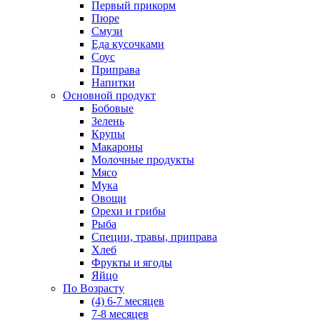
Первый прикорм
Пюре
Смузи
Еда кусочками
Соус
Приправа
Напитки
Основной продукт
Бобовые
Зелень
Крупы
Макароны
Молочные продукты
Мясо
Мука
Овощи
Орехи и грибы
Рыба
Специи, травы, приправа
Хлеб
Фрукты и ягоды
Яйцо
По Возрасту
(4) 6-7 месяцев
7-8 месяцев