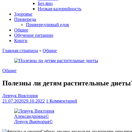
Без яиц
Низкая калорийность
Здоровье
Привереда
Привередливый едок
Общие
Обучение питанию
Книги
Главная страница
»
Общие
Общие
Полезны ли детям растительные диеты
Левчук Виктория
21.07.2020
29.10.2022
1 Комментарий
Левчук Виктория©
Сейчас модно молодым родителям придержи