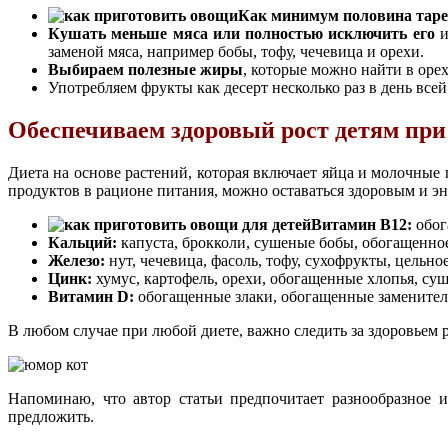
Как минимум половина тар
Кушать меньше мяса или полностью исключить его
и
заменой мяса, например бобы, тофу, чечевица и орехи.
Выбираем полезные жиры
, которые можно найти в орех
Употребляем фрукты как десерт несколько раз в день всей
Обеспечиваем здоровый рост детям при
Диета на основе растений, которая включает яйца и молочные 
продуктов в рационе питания, можно оставаться здоровым и э
Витамин B12:
обог
Кальций:
капуста, брокколи, сушеные бобы, обогащенно
Железо:
нут, чечевица, фасоль, тофу, сухофрукты, цельно
Цинк:
хумус, картофель, орехи, обогащенные хлопья, су
Витамин D:
обогащенные злаки, обогащенные заменител
В любом случае при любой диете, важно следить за здоровьем 
Напоминаю, что автор статьи предпочитает разнообразное 
предложить.