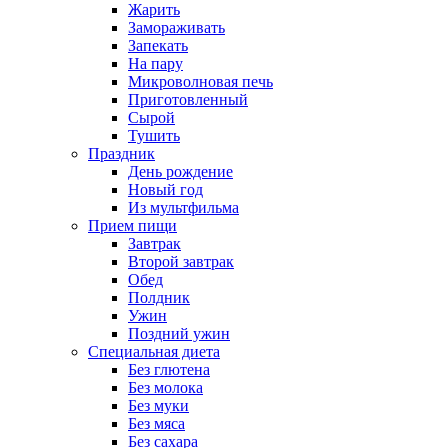
Жарить
Замораживать
Запекать
На пару
Микроволновая печь
Приготовленный
Сырой
Тушить
Праздник
День рождение
Новый год
Из мультфильма
Прием пищи
Завтрак
Второй завтрак
Обед
Полдник
Ужин
Поздний ужин
Специальная диета
Без глютена
Без молока
Без муки
Без мяса
Без сахара