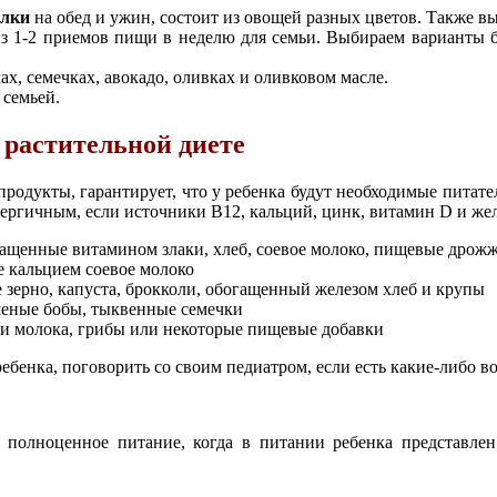
елки
на обед и ужин, состоит из овощей разных цветов. Также вы
з 1-2 приемов пищи в неделю для семьи. Выбираем варианты бе
ах, семечках, авокадо, оливках и оливковом масле.
 семьей.
 растительной диете
продукты, гарантирует, что у ребенка будут необходимые питате
нергичным, если источники B12, кальций, цинк, витамин D и же
ащенные витамином злаки, хлеб, соевое молоко, пищевые дрож
е кальцием соевое молоко
е зерно, капуста, брокколи, обогащенный железом хлеб и крупы
шеные бобы, тыквенные семечки
и молока, грибы или некоторые пищевые добавки
ребенка, поговорить со своим педиатром, если есть какие-либо 
и полноценное питание, когда в питании ребенка представле