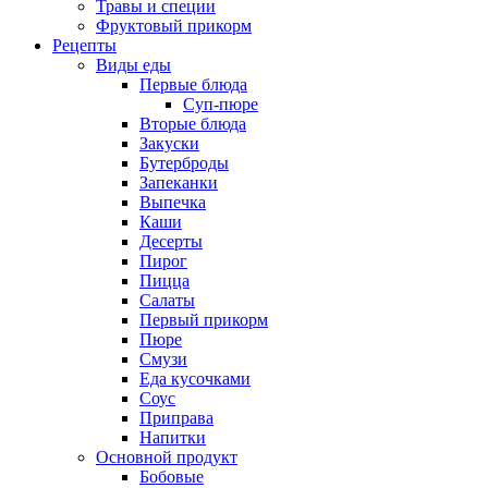
Травы и специи
Фруктовый прикорм
Рецепты
Виды еды
Первые блюда
Суп-пюре
Вторые блюда
Закуски
Бутерброды
Запеканки
Выпечка
Каши
Десерты
Пирог
Пицца
Салаты
Первый прикорм
Пюре
Смузи
Еда кусочками
Соус
Приправа
Напитки
Основной продукт
Бобовые