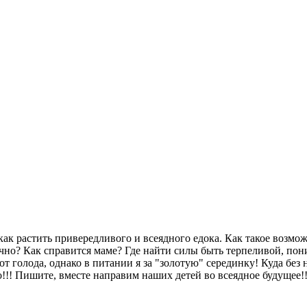
как растить привередливого и всеядного едока. Как такое возмо
но? Как справится маме? Где найти силы быть терпеливой, пон
 от голода, однако в питании я за "золотую" серединку! Куда без
о!!! Пишите, вместе направим наших детей во всеядное будущее!