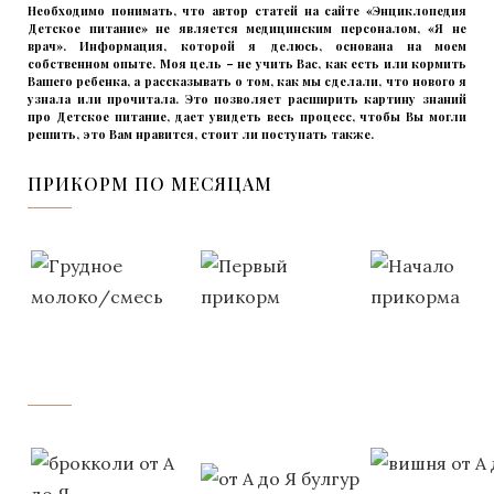
Необходимо понимать, что автор статей на сайте «Энциклопедия
Детское питание» не является медицинским персоналом, «Я не
врач». Информация, которой я делюсь, основана на моем
собственном опыте. Моя цель – не учить Вас, как есть или кормить
Вашего ребенка, а рассказывать о том, как мы сделали, что нового я
узнала или прочитала. Это позволяет расширить картину знаний
про Детское питание, дает увидеть весь процесс, чтобы Вы могли
решить, это Вам нравится, стоит ли поступать также.
ПРИКОРМ ПО МЕСЯЦАМ
‌‌‍‍