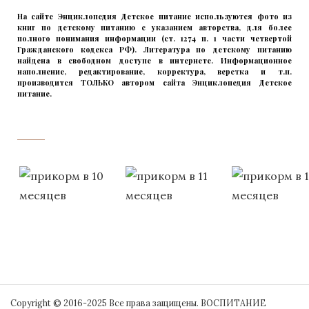
На сайте Энциклопедия Детское питание используются фото из
книг по детскому питанию с указанием авторства, для более
полного понимания информации (ст. 1274 п. 1 части четвертой
Гражданского кодекса РФ). Литература по детскому питанию
найдена в свободном доступе в интернете. Информационное
наполнение, редактирование, корректура, верстка и т.п.
производится ТОЛЬКО автором сайта Энциклопедия Детское
питание.
прикладывая максимум своих сил!
‌‌‍‍
Copyright © 2016-2025 Все права защищены. ВОСПИТАНИЕ