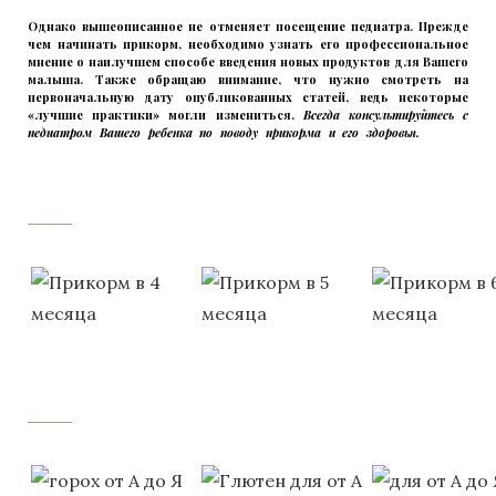
Однако вышеописанное не отменяет посещение педиатра. Прежде
чем начинать прикорм, необходимо узнать его профессиональное
мнение о наилучшем способе введения новых продуктов для Вашего
малыша. Также обращаю внимание, что нужно смотреть на
первоначальную дату опубликованных статей, ведь некоторые
«лучшие практики» могли измениться.
Всегда консультируйтесь с
педиатром Вашего ребенка по поводу прикорма и его здоровья.
Вашего
ребенка
‌‌‍‍
‌‌‍‍