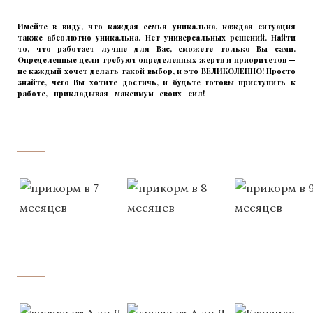
Имейте в виду, что каждая семья уникальна, каждая ситуация
также абсолютно уникальна. Нет универсальных решений. Найти
то, что работает лучше для Вас, сможете только Вы сами.
Определенные цели требуют определенных жертв и приоритетов —
не каждый хочет делать такой выбор, и это ВЕЛИКОЛЕПНО! Просто
знайте, чего Вы хотите достичь, и будьте готовы приступить к
работе, прикладывая максимум своих сил!
прикладывмаксимум
своих сил!
прикладывая
‌‌‍‍
‌‌‍‍