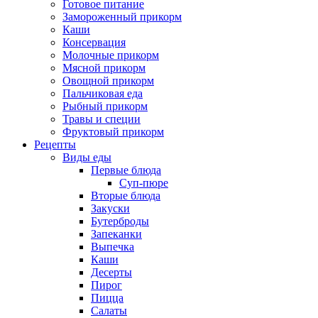
Готовое питание
Замороженный прикорм
Каши
Консервация
Молочные прикорм
Мясной прикорм
Овощной прикорм
Пальчиковая еда
Рыбный прикорм
Травы и специи
Фруктовый прикорм
Рецепты
Виды еды
Первые блюда
Суп-пюре
Вторые блюда
Закуски
Бутерброды
Запеканки
Выпечка
Каши
Десерты
Пирог
Пицца
Салаты