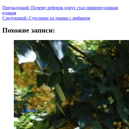
Предыдущий:
Почему ребенок вдруг стал привередливым
едоком
Следующий:
Суп-пюре из тыквы с имбирем
Похожие записи: