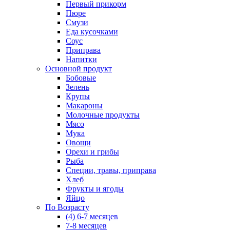
Первый прикорм
Пюре
Смузи
Еда кусочками
Соус
Приправа
Напитки
Основной продукт
Бобовые
Зелень
Крупы
Макароны
Молочные продукты
Мясо
Мука
Овощи
Орехи и грибы
Рыба
Специи, травы, приправа
Хлеб
Фрукты и ягоды
Яйцо
По Возрасту
(4) 6-7 месяцев
7-8 месяцев