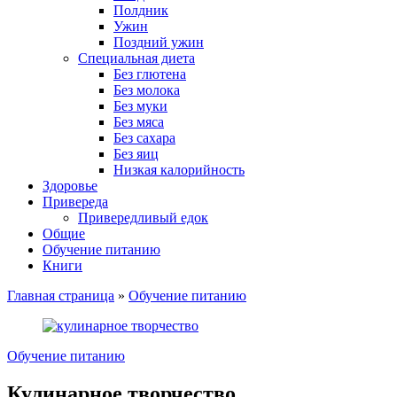
Полдник
Ужин
Поздний ужин
Специальная диета
Без глютена
Без молока
Без муки
Без мяса
Без сахара
Без яиц
Низкая калорийность
Здоровье
Привереда
Привередливый едок
Общие
Обучение питанию
Книги
Главная страница
»
Обучение питанию
Обучение питанию
Кулинарное творчество