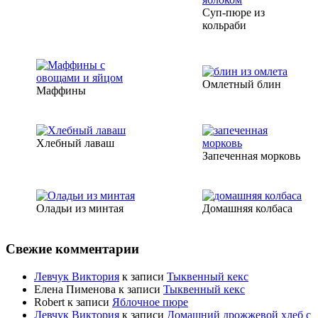
Суп-пюре из
кольраби
Омлетный блин
Маффины
Хлебный лаваш
Запеченная морковь
Оладьи из минтая
Домашняя колбаса
Свежие комментарии
Левчук Виктория
к записи
Тыквенный кекс
Елена Пименова
к записи
Тыквенный кекс
Robert
к записи
Яблочное пюре
Левчук Виктория
к записи
Домашний дрожжевой хлеб с