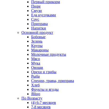
Первый прикорм
Пюре
Смузи
Еда кусочками
Соус
Приправа
Напитки
Основной продукт
Бобовые
Зелень
Крупы
Макароны
Молочные продукты
Мясо
Мука
Овощи
Орехи и грибы
Рыба
Специи, травы, приправа
Хлеб
Фрукты и ягоды
Яйцо
По Возрасту
(4) 6-7 месяцев
7-8 месяцев