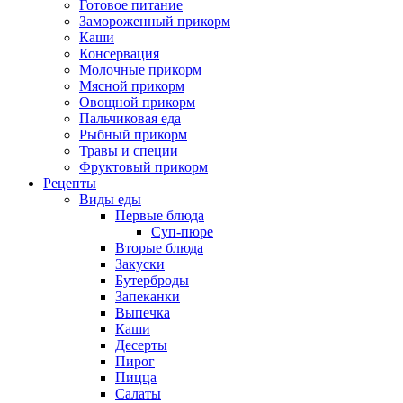
Готовое питание
Замороженный прикорм
Каши
Консервация
Молочные прикорм
Мясной прикорм
Овощной прикорм
Пальчиковая еда
Рыбный прикорм
Травы и специи
Фруктовый прикорм
Рецепты
Виды еды
Первые блюда
Суп-пюре
Вторые блюда
Закуски
Бутерброды
Запеканки
Выпечка
Каши
Десерты
Пирог
Пицца
Салаты