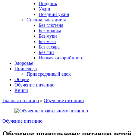
Полдник
Ужин
Поздний ужин
Специальная диета
Без глютена
Без молока
Без муки
Без мяса
Без сахара
Без яиц
Низкая калорийность
Здоровье
Привереда
Привередливый едок
Общие
Обучение питанию
Книги
Главная страница
»
Обучение питанию
Обучение питанию
Обучение правильному питанию детей