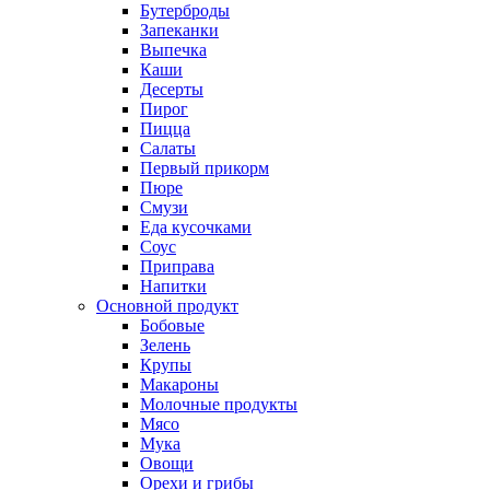
Бутерброды
Запеканки
Выпечка
Каши
Десерты
Пирог
Пицца
Салаты
Первый прикорм
Пюре
Смузи
Еда кусочками
Соус
Приправа
Напитки
Основной продукт
Бобовые
Зелень
Крупы
Макароны
Молочные продукты
Мясо
Мука
Овощи
Орехи и грибы