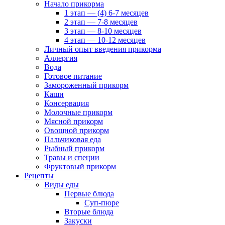
Начало прикорма
1 этап — (4) 6-7 месяцев
2 этап — 7-8 месяцев
3 этап — 8-10 месяцев
4 этап — 10-12 месяцев
Личный опыт введения прикорма
Аллергия
Вода
Готовое питание
Замороженный прикорм
Каши
Консервация
Молочные прикорм
Мясной прикорм
Овощной прикорм
Пальчиковая еда
Рыбный прикорм
Травы и специи
Фруктовый прикорм
Рецепты
Виды еды
Первые блюда
Суп-пюре
Вторые блюда
Закуски