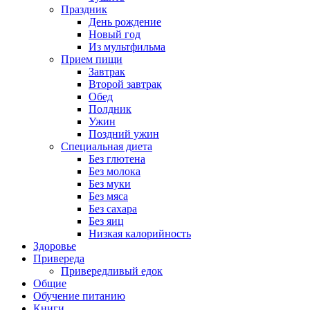
Праздник
День рождение
Новый год
Из мультфильма
Прием пищи
Завтрак
Второй завтрак
Обед
Полдник
Ужин
Поздний ужин
Специальная диета
Без глютена
Без молока
Без муки
Без мяса
Без сахара
Без яиц
Низкая калорийность
Здоровье
Привереда
Привередливый едок
Общие
Обучение питанию
Книги