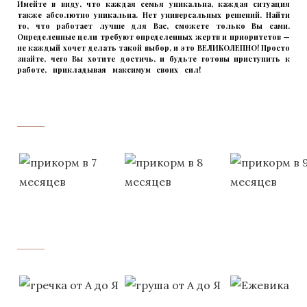
Имейте в виду, что каждая семья уникальна, каждая ситуация
также абсолютно уникальна. Нет универсальных решений. Найти
то, что работает лучше для Вас, сможете только Вы сами.
Определенные цели требуют определенных жертв и приоритетов —
не каждый хочет делать такой выбор, и это ВЕЛИКОЛЕПНО! Просто
знайте, чего Вы хотите достичь, и будьте готовы приступить к
работе, прикладывая максимум своих сил!
прикладывмаксимум
своих сил!
прикладывая
‌‌‍‍
‌‌‍‍