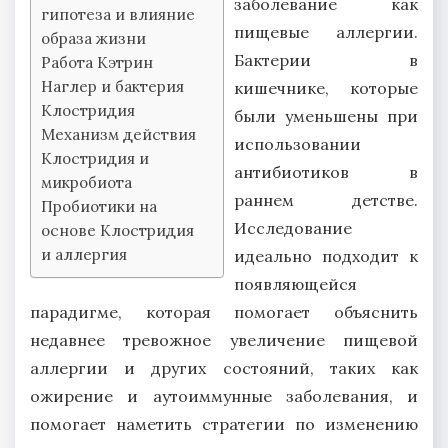
заболевание как
гипотеза и влияние
пищевые аллергии.
образа жизни
Бактерии в
Работа Кэтрин
Наглер и бактерия
кишечнике, которые
Клостридия
были уменьшены при
Механизм действия
использовании
Клостридия и
антибиотиков в
микробиота
раннем детстве.
Пробиотики на
Исследование
основе Клостридия
и аллергия
идеально подходит к
появляющейся
парадигме, которая помогает объяснить
недавнее тревожное увеличение пищевой
аллергии и других состояний, таких как
ожирение и аутоиммунные заболевания, и
помогает наметить стратегии по изменению