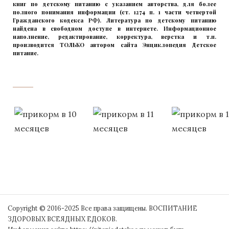
книг по детскому питанию с указанием авторства, для более
полного понимания информации (ст. 1274 п. 1 части четвертой
Гражданского кодекса РФ). Литература по детскому питанию
найдена в свободном доступе в интернете. Информационное
наполнение, редактирование, корректура, верстка и т.п.
производится ТОЛЬКО автором сайта Энциклопедия Детское
питание.
прикладывая максимум своих сил!
‌‌‍‍
Copyright © 2016-2025 Все права защищены. ВОСПИТАНИЕ
ЗДОРОВЫХ ВСЕЯДНЫХ ЕДОКОВ.