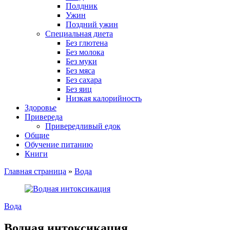
Полдник
Ужин
Поздний ужин
Специальная диета
Без глютена
Без молока
Без муки
Без мяса
Без сахара
Без яиц
Низкая калорийность
Здоровье
Привереда
Привередливый едок
Общие
Обучение питанию
Книги
Главная страница
»
Вода
Вода
Водная интоксикация