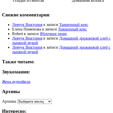
Оладьи из минтая
Домашняя колбаса
Свежие комментарии
Левчук Виктория
к записи
Тыквенный кекс
Елена Пименова
к записи
Тыквенный кекс
Robert
к записи
Яблочное пюре
Левчук Виктория
к записи
Домашний дрожжевой хлеб с
льняной мукой
Левчук Виктория
к записи
Домашний дрожжевой хлеб с
льняной мукой
Также читаем:
Звукомания:
Жена аудиофила
Архивы
Архивы
Интересно: