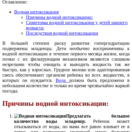
Оглавление:
Водная интоксикация
Причины водной интоксикации:
Симптомы водной интоксикации у детей раннего
возраста:
Последствия водной интоксикации
В большей степени риску развития гипергидратации
подвержены младенцы. Дети необычно восприимчивы к
водной интоксикации в течение первого месяца жизни, когда
почки с их фильтрующим механизмом являются слишком
незрелыми чтобы очищать и выводить жидкость так же
быстро, как у взрослых. Грудное молоко или адаптированная
смесь обеспечивают организм ребенка во всех жидкостях, в
которых он нуждается.
Вода
должна быть предложена в
небольшом количестве и только во время чрезвычайно жаркой
погоды.
Причины водной интоксикации:
Предлагать большое
количество воды младенцу.
Ребенок может
отказываться от воды, но мама все равно вливает ее в
ротик или разведение молочной смеси большим