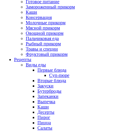
Готовое питание
Замороженный прикорм
Каши
Консервация
Молочные прикорм
Мясной прикорм
Овощной прикорм
Пальчиковая еда
Рыбный прикорм
Травы и специи
Фруктовый прикорм
Рецепты
Виды еды
Первые блюда
Суп-пюре
Вторые блюда
Закуски
Бутерброды
Запеканки
Выпечка
Каши
Десерты
Пирог
Пицца
Салаты