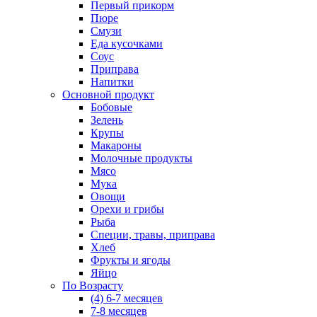
Первый прикорм
Пюре
Смузи
Еда кусочками
Соус
Приправа
Напитки
Основной продукт
Бобовые
Зелень
Крупы
Макароны
Молочные продукты
Мясо
Мука
Овощи
Орехи и грибы
Рыба
Специи, травы, приправа
Хлеб
Фрукты и ягоды
Яйцо
По Возрасту
(4) 6-7 месяцев
7-8 месяцев