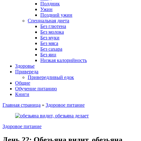
Полдник
Ужин
Поздний ужин
Специальная диета
Без глютена
Без молока
Без муки
Без мяса
Без сахара
Без яиц
Низкая калорийность
Здоровье
Привереда
Привередливый едок
Общие
Обучение питанию
Книги
Главная страница
»
Здоровое питание
Здоровое питание
День 22: Обезьяна видит, обезьяна