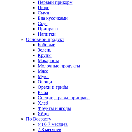
Первый прикорм
Пюре
Смузи
Еда кусочками
Соус
Приправа
Напитки
Основной продукт
Бобовые
Зелень
Крупы
Макароны
Молочные продукты
Мясо
Мука
Овощи
Орехи и грибы
Рыба
Специи, травы, приправа
Хлеб
Фрукты и ягоды
Яйцо
По Возрасту
(4) 6-7 месяцев
7-8 месяцев