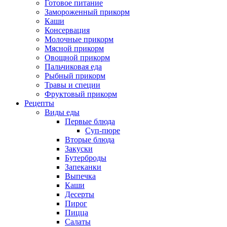
Готовое питание
Замороженный прикорм
Каши
Консервация
Молочные прикорм
Мясной прикорм
Овощной прикорм
Пальчиковая еда
Рыбный прикорм
Травы и специи
Фруктовый прикорм
Рецепты
Виды еды
Первые блюда
Суп-пюре
Вторые блюда
Закуски
Бутерброды
Запеканки
Выпечка
Каши
Десерты
Пирог
Пицца
Салаты