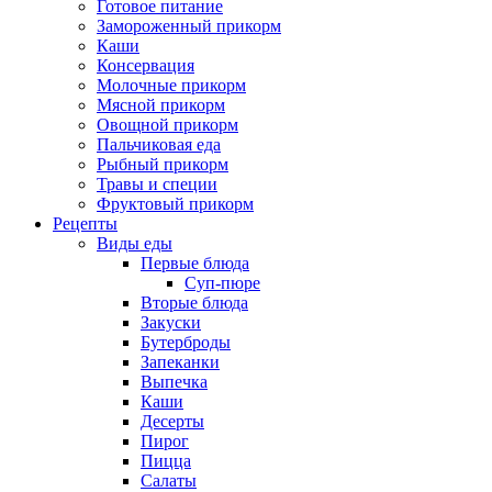
Готовое питание
Замороженный прикорм
Каши
Консервация
Молочные прикорм
Мясной прикорм
Овощной прикорм
Пальчиковая еда
Рыбный прикорм
Травы и специи
Фруктовый прикорм
Рецепты
Виды еды
Первые блюда
Суп-пюре
Вторые блюда
Закуски
Бутерброды
Запеканки
Выпечка
Каши
Десерты
Пирог
Пицца
Салаты