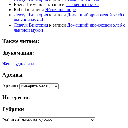
Елена Пименова
к записи
Тыквенный кекс
Robert
к записи
Яблочное пюре
Левчук Виктория
к записи
Домашний дрожжевой хлеб с
льняной мукой
Левчук Виктория
к записи
Домашний дрожжевой хлеб с
льняной мукой
Также читаем:
Звукомания:
Жена аудиофила
Архивы
Архивы
Интересно:
Рубрики
Рубрики