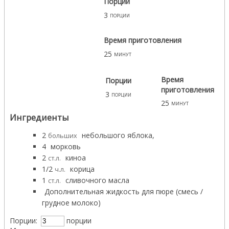
Порции
3
порции
Время приготовления
25
минут
Время
Порции
приготовления
3
порции
25
минут
Ингредиенты
2
небольшого яблока,
больших
4
морковь
2
киноа
ст.л.
1/2
корица
ч.л.
1
сливочного масла
ст.л.
Дополнительная жидкость для пюре (смесь /
грудное молоко)
Порции:
порции