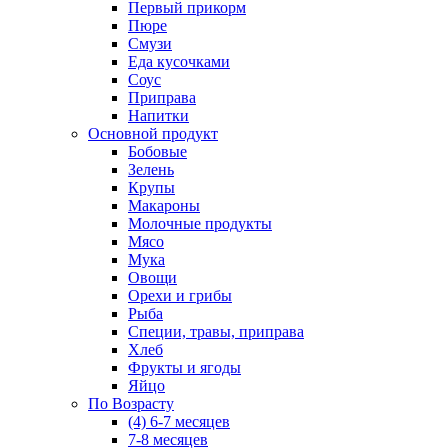
Первый прикорм
Пюре
Смузи
Еда кусочками
Соус
Приправа
Напитки
Основной продукт
Бобовые
Зелень
Крупы
Макароны
Молочные продукты
Мясо
Мука
Овощи
Орехи и грибы
Рыба
Специи, травы, приправа
Хлеб
Фрукты и ягоды
Яйцо
По Возрасту
(4) 6-7 месяцев
7-8 месяцев