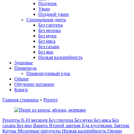
Полдник
Ужин
Поздний ужин
Специальная диета
Без глютена
Без молока
Без муки
Без мяса
Без сахара
Без яиц
Низкая калорийность
Здоровье
Привереда
Привередливый едок
Общие
Обучение питанию
Книги
Главная страница
»
Рецепт
Рецепты
8-10 месяцев
Без глютена
Без муки
Без мяса
Без
сахара
Без яиц
Варить
Второй завтрак
Еда кусочками
Завтрак
Крупы
Молочные продукты
Низкая калорийность
Овощи