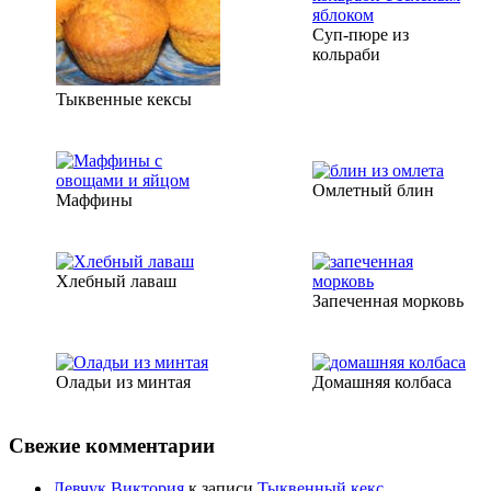
Суп-пюре из
кольраби
Тыквенные кексы
Омлетный блин
Маффины
Хлебный лаваш
Запеченная морковь
Оладьи из минтая
Домашняя колбаса
Свежие комментарии
Левчук Виктория
к записи
Тыквенный кекс